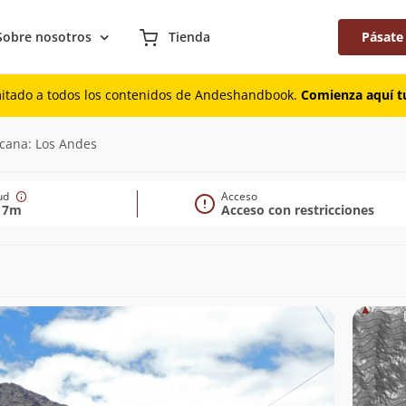
Sobre nosotros
Tienda
Pásate
mitado a todos los contenidos de Andeshandbook.
Comienza aquí tu
rcana: Los Andes
tud
Acceso
17m
Acceso con restricciones