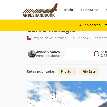
Inicio
Explora
Montaña
Cerro Refugio
Ten acceso ili
(2.117m)
Cerro Refugio
Región de Valparaíso / Río Blanco / Ciudad ce
Álvaro Vivanco
Alti
2.1
Primer colaborador
Rutas publicadas:
Filo Sur
Filo Este