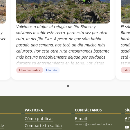
Volvimos a alojar al refugio de Río Blanco y
El s
 y
volvimos a subir este cerro, pero esta vez por otra
Blan
 ser
ruta, la del filo Este. A pesar de que sólo había
hacía
pasado una semana, nos tocó un día mucho más
condi
caluroso. Por esta otra ruta encontramos bastante
asad
más basura probablemente dejada por soldados
está
durante su entrenamiento en la zona. Las vistas
segu
seguían estando muy buenas.
carta
Libro de cumbre
Filo Este
Libr
Orien
ofic
tuvi
dire
con 
lejos
PARTICIPA
CONTÁCTANOS
SÍ
hace
buena
Cómo publicar
E-mail
contacto@andeshandbook.org
de
Comparte tu salida