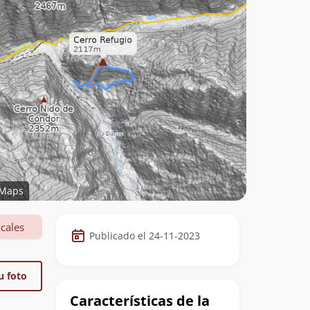
Maps
Datos
cales
Publicado el 24-11-2023
de
la
u foto
cumbre
Características de la