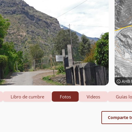
AHB 
Libro de cumbre
Fotos
Videos
Guías lo
Comparte t