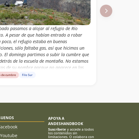
ábado pasamos a alojar al refugio de Río
co. A pesar de que habían entrado a robar
 poco, el refugio estaba en buenas
ciones, sólo faltaba gas, así que hicimos un
o. El domingo partimos a subir la cumbre que
 detrás de la escuela de montaña. No estamos
ros de su nombre porque no aparece en las
s, pero alguien nos dijo que se llama Cruz
o de cumbre
Filo Sur
te. El cerro está en terrenos del ejército y
ialmente no dejan pasar. A pesar de eso no
mos problemas y subimos por la ruta más
cta que vimos. En la cumbre nos encontramos
la cruz que habíamos visto muchas veces desde
. El cerro tiene muy buenas vistas y se puede
GUENOS
APOYA A
r en menos de 3h por lo que es una muy
ANDESHANDBOOK
 alternativa para hacer por el día.
Facebook
Suscríbete
y accede a todos
los contenidos sin
Youtube
limitaciones. O colabora con