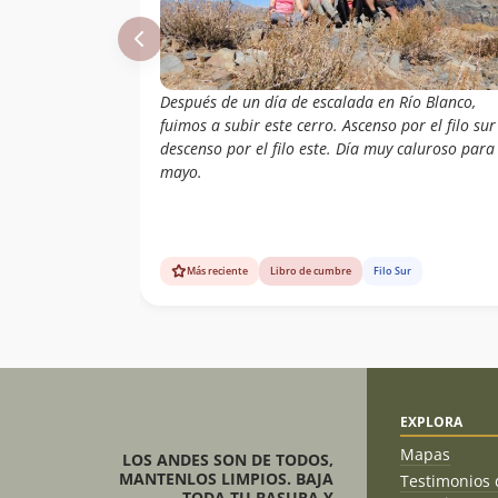
Después de un día de escalada en Río Blanco,
fuimos a subir este cerro. Ascenso por el filo sur
descenso por el filo este. Día muy caluroso para
mayo.
Más reciente
Libro de cumbre
Filo Sur
EXPLORA
Mapas
LOS ANDES SON DE TODOS,
MANTENLOS LIMPIOS. BAJA
Testimonios 
TODA TU BASURA Y