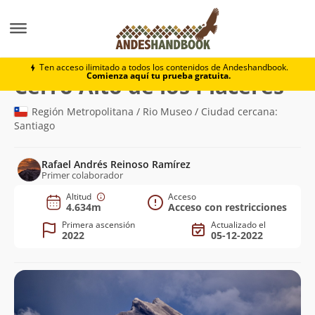
Montaña
Cerro Alto de los Placeres
Ten acceso ilimitado a todos los contenidos de Andeshandbook.
Comienza aquí tu prueba gratuita.
(4.6
Cerro Alto de los Placeres
Región Metropolitana / Rio Museo / Ciudad cercana:
Santiago
Rafael Andrés Reinoso Ramírez
Primer colaborador
Altitud
Acceso
4.634m
Acceso con restricciones
Primera ascensión
Actualizado el
2022
05-12-2022