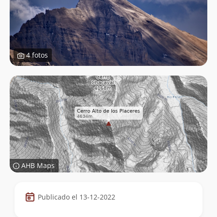
4 fotos
AHB Maps
Datos
Publicado el 13-12-2022
de