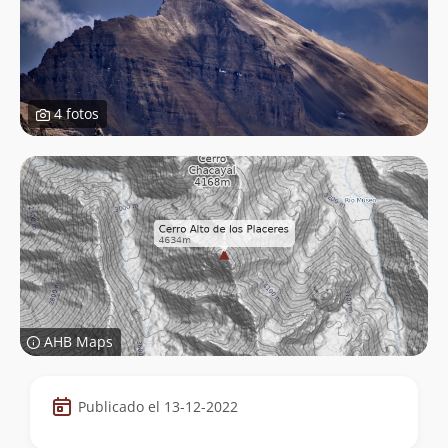
4 fotos
AHB Maps
Datos
Publicado el 13-12-2022
de