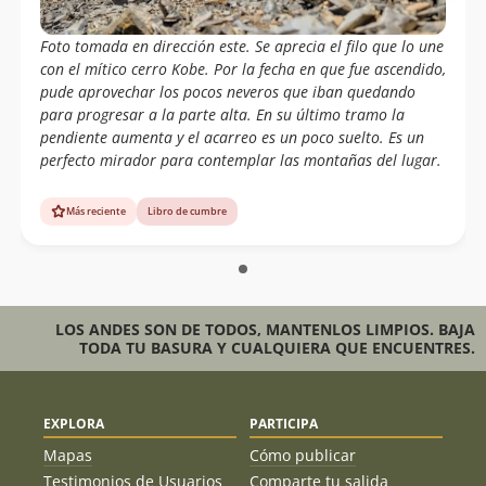
Foto tomada en dirección este. Se aprecia el filo que lo une
con el mítico cerro Kobe. Por la fecha en que fue ascendido,
pude aprovechar los pocos neveros que iban quedando
para progresar a la parte alta. En su último tramo la
pendiente aumenta y el acarreo es un poco suelto. Es un
perfecto mirador para contemplar las montañas del lugar.
Más reciente
Libro de cumbre
LOS ANDES SON DE TODOS, MANTENLOS LIMPIOS. BAJA
TODA TU BASURA Y CUALQUIERA QUE ENCUENTRES.
EXPLORA
PARTICIPA
Mapas
Cómo publicar
Testimonios de Usuarios
Comparte tu salida