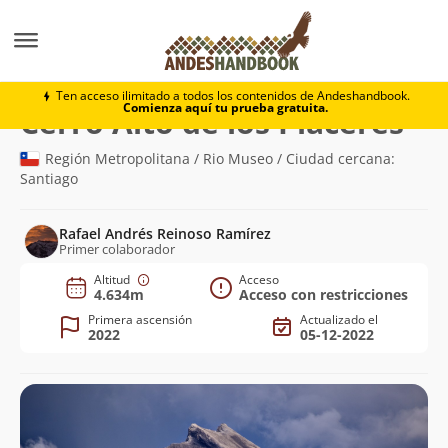
Montaña
Cerro Alto de los Placeres
Ten acceso ilimitado a todos los contenidos de Andeshandbook.
Comienza aquí tu prueba gratuita.
(4.6
Cerro Alto de los Placeres
Región Metropolitana / Rio Museo / Ciudad cercana:
Santiago
Rafael Andrés Reinoso Ramírez
Primer colaborador
Altitud
Acceso
4.634m
Acceso con restricciones
Primera ascensión
Actualizado el
2022
05-12-2022