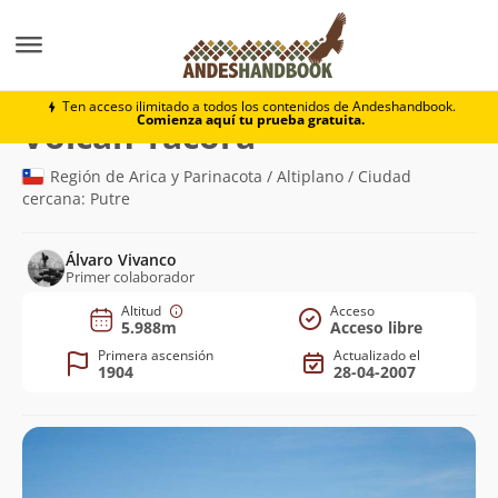
Montaña
Volcán Tacora
Ten acceso ilimitado a todos los contenidos de Andeshandbook.
Comienza aquí tu prueba gratuita.
(5.988m)
Volcán Tacora
Región de Arica y Parinacota / Altiplano / Ciudad
cercana: Putre
Álvaro Vivanco
Primer colaborador
Altitud
Acceso
5.988m
Acceso libre
Primera ascensión
Actualizado el
1904
28-04-2007