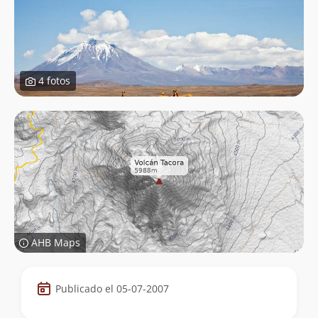
4 fotos
AHB Maps
Datos
Publicado el 05-07-2007
de