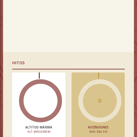
HITOS
0
ALTITUD MÁXIMA
ASCENSIONES
ALT. MÁX 6.959 M
MÁX. REG 519