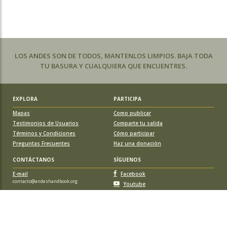
LOS ANDES SON DE TODOS, MANTENLOS LIMPIOS. BAJA TODA
TU BASURA Y CUALQUIERA QUE ENCUENTRES.
EXPLORA
PARTICIPA
Mapas
Como publicar
Testimonios de Usuarios
Comparte tu salida
Términos y Condiciones
Cómo participar
Preguntas Frecuentes
Haz una donación
CONTÁCTANOS
SÍGUENOS
E-mail
Facebook
contacto@andeshandbook.org
Youtube
Instagram
APOYA A ANDESHANDBOOK
Suscríbete
y accede a todos los contenidos sin limitaciones. O colabora
con una nueva ruta o montaña y obtén una suscripción gratis y de por vida.