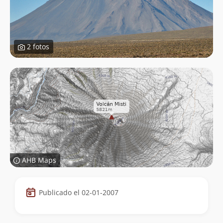
2 fotos
AHB Maps
Datos
Publicado el 02-01-2007
de
la