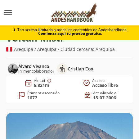
Montaña
Volcán Misti
Ten acceso ilimitado a todos los contenidos de Andeshandbook.
Comienza aquí tu prueba gratuita.
(5.821m)
Volcán Misti
Arequipa / Arequipa / Ciudad cercana: Arequipa
Álvaro Vivanco
Cristián Cox
Primer colaborador
Altitud
Acceso
5.821m
Acceso libre
Primera ascensión
Actualizado el
1677
15-07-2006