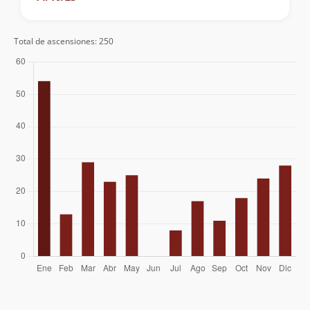
Nicolás Berríos González
12/08/23
Marjorie Carvajal Torres
Total de ascensiones: 250
Nelson Sepúlveda
06/08/23
Alvaro Quilodran
28/07/23
José Antonio Mena
26/03/23
Nicolás Mena Reyes
Eduardo Atalah
Jhon Soto
19/01/23
Cristián Arriagada
06/11/22
Pablo Riquelme
08/10/22
Lourdes Miranda
Alejandro Allain
Cristian Irribarra
José Manuel Muñoz Román
16/04/22
Gabriel Ignacio Gonzalez Arias