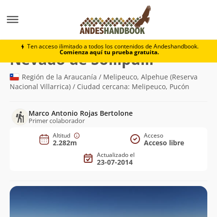
Montaña
Nevado de Sollipulli
Ten acceso ilimitado a todos los contenidos de Andeshandbook.
Comienza aquí tu prueba gratuita.
(2.282m)
Nevado de Sollipulli
Región de la Araucanía / Melipeuco, Alpehue (Reserva
Nacional Villarrica) / Ciudad cercana: Melipeuco, Pucón
Marco Antonio Rojas Bertolone
Primer colaborador
Altitud
Acceso
2.282m
Acceso libre
Actualizado el
23-07-2014