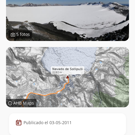
5 fotos
AHB Maps
Datos
Publicado el 03-05-2011
de