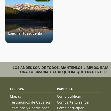
Kati Mathes
19/05/19
Stephanie Epple
19/03/19
Joaquín Metzner
05/03/19
Laguna Huesquefilo
Matias Barrios
03/03/19
Jorge Pablo Daza Andrade
09/02/19
Luis Hernán
08/09/18
LOS ANDES SON DE TODOS, MANTENLOS LIMPIOS. BAJA
Santiago Tapia Ramirez
26/08/18
TODA TU BASURA Y CUALQUIERA QUE ENCUENTRES.
Bastian Osses
19/05/18
Carlina Eugenin
24/03/18
EXPLORA
PARTICIPA
Mapas
Cómo publicar
Carlos Lebermann
24/03/18
Testimonios de Usuarios
Comparte tu salida
Términos y Condiciones
Cómo participar
Edgardo Alexis Balboa
16/02/18