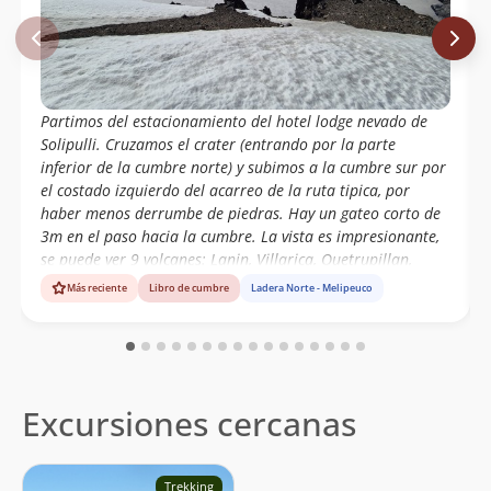
Marcelo Quilaman
10/07/21
Eduardo Atalah
25/04/21
Sergio Pérez
11/03/21
Partimos del estacionamiento del hotel lodge nevado de
Eduardo Atalah
20/12/20
Solipulli. Cruzamos el crater (entrando por la parte
inferior de la cumbre norte) y subimos a la cumbre sur por
Paulo Cox
22/11/20
el costado izquierdo del acarreo de la ruta tipica, por
Francisca Coxl
haber menos derrumbe de piedras. Hay un gateo corto de
3m en el paso hacia la cumbre. La vista es impresionante,
Rodolfo Poloni
28/12/19
se puede ver 9 volcanes: Lanin, Villarica, Quetrupillan,
Cristián Arriagada
01/12/19
Mocho-Choshuenco hacia el sur, Llaima, Sierra Nevada,
Más reciente
Libro de cumbre
Ladera Norte - Melipeuco
Lonquimay, Toluaca y Callaqui hacia el norte. No
Nelson Sepúlveda
31/10/19
encontramos grietas en la travesia del glaciar. Nos
demoramos 8h45 por 20km ida y vuelta (+1325, -1285).
Luis Mellado
16/09/19
Excursiones cercanas
Andres Alcaino
16/08/19
Ian Brañas Vera
Cristian Rodriguez Cornejo
Trekking
Victor Zapata F.
15/07/19