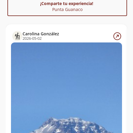
¡Comparte tu experiencia!
Punta Guanaco
Nelson Vergara Triviño
26/06/16
David Valdés
28/09/14
Luis Ignacio Salazar Vargas
Carolina González
2026-05-02
Álvaro Vivanco
02/08/14
Rodrigo Morales
Tomás Moggia
16/05/14
Álvaro Vivanco
27/07/13
Marcelo Camus
11/09/11
Ismael Mena Valdés
Juan Cristóbal Arriagada Leiva
27/08/11
Pedro Campos,claudio Ponce,pablo
07/06/10
Chacon
Erika Salgado , Pablo Chacon
11/03/10