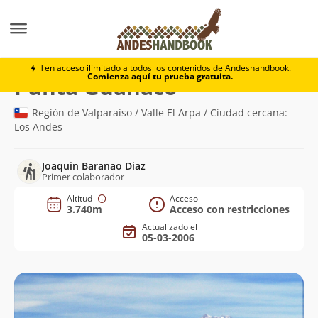
Montaña
Punta Guanaco
Ten acceso ilimitado a todos los contenidos de Andeshandbook.
Comienza aquí tu prueba gratuita.
(3.740m)
Punta Guanaco
Región de Valparaíso / Valle El Arpa / Ciudad cercana:
Los Andes
Joaquin Baranao Diaz
Primer colaborador
Altitud
Acceso
3.740m
Acceso con restricciones
Actualizado el
05-03-2006