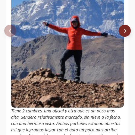
Álvaro Vivanco
16/07/09
Álvaro Vivanco
06/09/08
Jorge Barrera
15/08/08
Álvaro Vivanco
09/08/08
Álvaro Vivanco
28/06/08
Luis Sandoval, Daniel Aguilera, Felipe
12/11/06
Aránguiz
Morgane Y Denis Bauer
21/05/06
Joaquin Baranao Diaz
15/08/05
Tiene 2 cumbres, una oficial y otra que es un poco mas
alta. Sendero relativamente marcado, sin nieve a la fecha,
con una hermosa vista. Ambos portones estaban abiertos
asi que logramos llegar con el auto un poco mas arriba