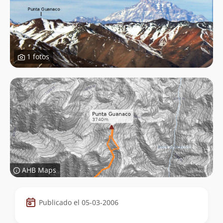
1 fotos
AHB Maps
Datos
Publicado el 05-03-2006
de