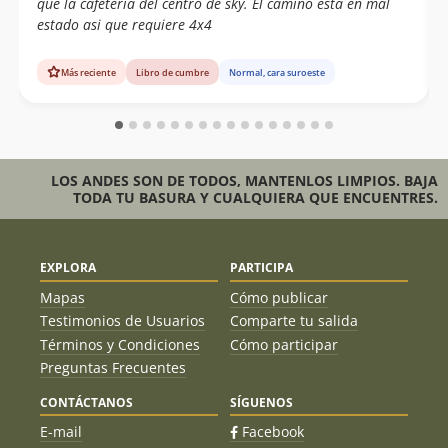
que la cafeteria del centro de sky. El camino está en mal
estado asi que requiere 4x4
Más reciente
Libro de cumbre
Normal, cara suroeste
LOS ANDES SON DE TODOS, MANTENLOS LIMPIOS. BAJA
TODA TU BASURA Y CUALQUIERA QUE ENCUENTRES.
EXPLORA
PARTICIPA
Mapas
Cómo publicar
Testimonios de Usuarios
Comparte tu salida
Términos y Condiciones
Cómo participar
Preguntas Frecuentes
CONTÁCTANOS
SÍGUENOS
E-mail
Facebook