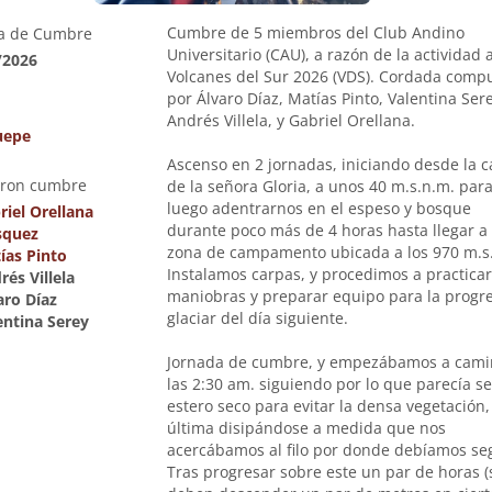
Cumbre de 5 miembros del Club Andino
a de Cumbre
Universitario (CAU), a razón de la actividad 
/2026
Volcanes del Sur 2026 (VDS). Cordada comp
por Álvaro Díaz, Matías Pinto, Valentina Sere
Andrés Villela, y Gabriel Orellana.
uepe
Ascenso en 2 jornadas, iniciando desde la c
eron cumbre
de la señora Gloria, a unos 40 m.s.n.m. par
luego adentrarnos en el espeso y bosque
riel Orellana
durante poco más de 4 horas hasta llegar a 
squez
zona de campamento ubicada a los 970 m.s
ías Pinto
Instalamos carpas, y procedimos a practicar
rés Villela
maniobras y preparar equipo para la progr
aro Díaz
glaciar del día siguiente.
entina Serey
Jornada de cumbre, y empezábamos a cami
las 2:30 am. siguiendo por lo que parecía s
estero seco para evitar la densa vegetación,
última disipándose a medida que nos
acercábamos al filo por donde debíamos seg
Tras progresar sobre este un par de horas (