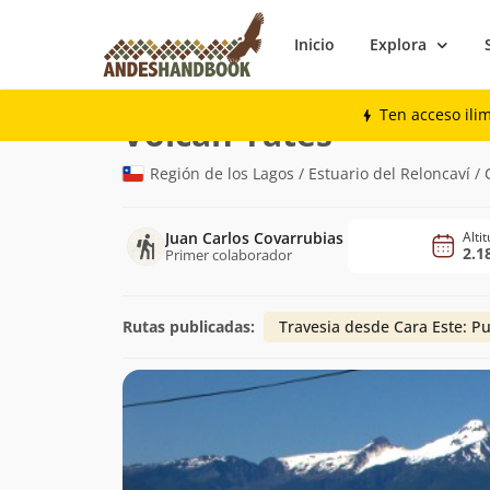
Inicio
Explora
Montaña
Volcán Yates
Ten acceso ili
(2.187m)
Volcán Yates
Región de los Lagos / Estuario del Reloncaví /
Juan Carlos Covarrubias
Alti
2.1
Primer colaborador
Rutas publicadas:
Travesia desde Cara Este: P