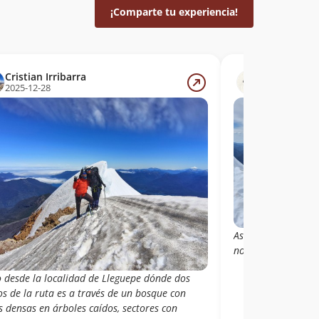
¡Comparte tu experiencia!
Cristian Irribarra
Hugo Silva 
2025-12-28
2025-12-08
Ascension guiada j
normal en una Jorn
o desde la localidad de Lleguepe dónde dos
os de la ruta es a través de un bosque con
 densas en árboles caídos, sectores con