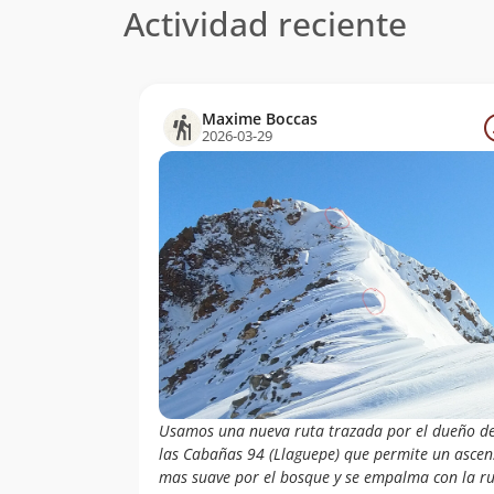
Actividad reciente
Christian Franz
10/10/10
Cárdenas
Guillermo
27/01/09
Caceres, Patricio
Maxime Boccas
Vasquez Y Luis
2026-03-29
Mora
Jorge García,
07/12/08
Pablo Guzmán
Preisler, Egon
Niklistchek
Redlich Y Milton
Palma Ojeda
Jaime Aguayo,
14/10/07
Jaime Figueroa,
Margareth
Rehbin, Verónica
Emhartd, Oscar
Vidal, Fernando
Usamos una nueva ruta trazada por el dueño d
Escuti, Felipe
Brunet, Gabriel
las Cabañas 94 (Llaguepe) que permite un ascen
Peña Y Francisco
mas suave por el bosque y se empalma con la r
Aguilar