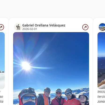
Gabriel Orellana Velásquez
2026-02-01
Inici
e
terci
so
zonas
uta