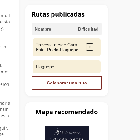
Rutas publicadas
anual
uesta
y,
Nombre
Dificultad
Travesia desde Cara
asa
Este: Puelo-Llaguepe
a
la
Llaguepe
.n.m.
Colaborar una ruta
esión
nar a
er un
Mapa recomendado
 esta
uir.
se