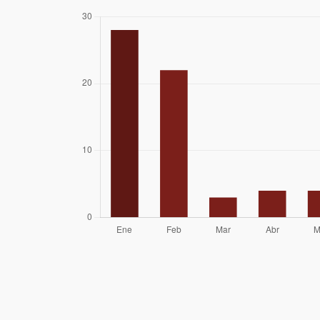
Tobias Hellwig
12/02/14
Paulo Cox
08/12/13
Marcelo Camus
David Jara,
11/02/12
Rodrigo Miranda
Y César Ibáñez
Jairo Vargas, Juan
09/02/12
Carlos Saveedra,
Rodrigo Deik,
Roxana Lopez Y
Analí Rosas.
Jairo Vargas Y
22/01/12
Gustavo Risco
Felipe Esquivel ,
23/10/11
Camilo Uribe ,
Daniela Pugin ,
Francisco Aguila ,
Michael Sanchez ,
Oscar.