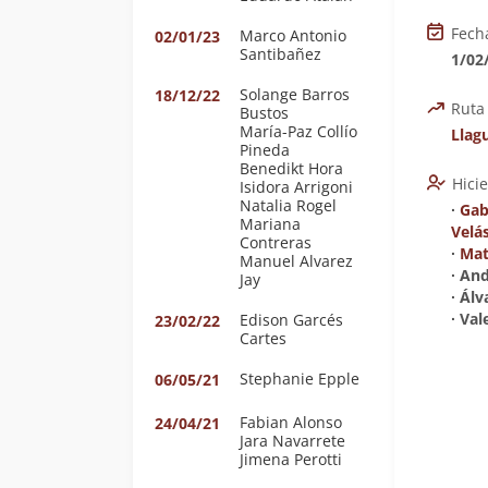
Fech
Marco Antonio
02/01/23
Santibañez
1/02
Solange Barros
18/12/22
Ruta
Bustos
María-Paz Collío
Llag
Pineda
Benedikt Hora
Hici
Isidora Arrigoni
Natalia Rogel
∙
Gab
Mariana
Velá
Contreras
∙
Mat
Manuel Alvarez
∙ And
Jay
∙ Álv
∙ Val
Edison Garcés
23/02/22
Cartes
Stephanie Epple
06/05/21
Fabian Alonso
24/04/21
Jara Navarrete
Jimena Perotti