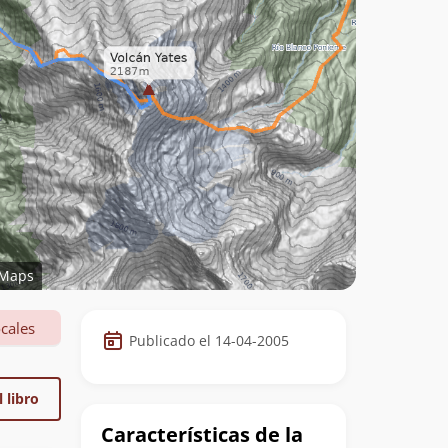
Maps
Datos
cales
Publicado el 14-04-2005
de
la
 libro
cumbre
Características de la