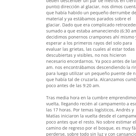
deben descender un par de metros en ciert
punto) dirección al glaciar, nos dimos cuent
que había habido un pequeño derrumbe d
material y ya estábamos parados sobre el
glaciar. Dado que era complicado retrocede
sumado a que estaba amaneciendo (6:30 am
decidimos ponernos crampones ahí mismo 
esperar a los primeros rayos del solo para
evaluar las grietas, las cuales al estar todas
descubiertas y visibles, no nos hicieron
necesario encordarnos. Ya poco antes de la
am. nos encontrábamos descendiendo la r
para luego utilizar un pequeño puente de n
que había tal de cruzarla. Alcanzamos cum
poco antes de las 9:20 am.
Tras media hora en la cumbre emprendimo
vuelta, llegando recién al campamento a es
las 17 horas. Por temas logísticos, Andrés y
Matías iniciaron la vuelta desde el campam
poco antes que el resto. No sobre estimar e
camino de regreso por el bosque, es muy fác
perderse, sobre todo sin luz y con cansanci