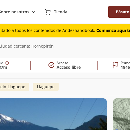
Sobre nosotros
Tienda
Pásate
mitado a todos los contenidos de Andeshandbook.
Comienza aquí tu
 Ciudad cercana: Hornopirén
tud
Acceso
Prime
87m
Acceso libre
1845
uelo-Llaguepe
Llaguepe