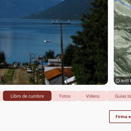
AHB 
Libro de cumbre
Fotos
Videos
Guías lo
Firma el