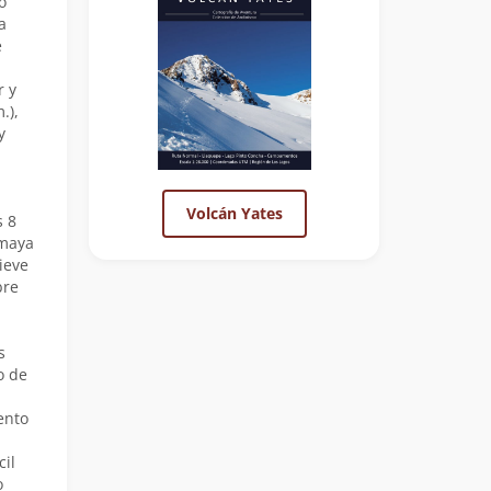
o
a
e
r y
.),
y
Volcán Yates
s 8
imaya
ieve
bre
s
o de
ento
l
il
o