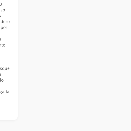
3
eso
s
edero
 por
a
nte
osque
n
lo
egada