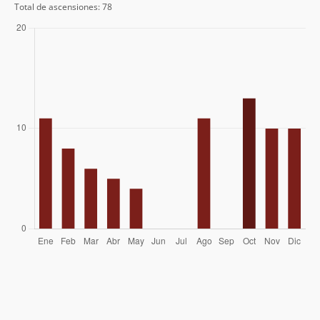
Andrea Campos
31/10/21
Total de ascensiones: 78
Gabriel Ignacio Gonzalez Arias
30/10/21
Nicolas Bustos Cortinez
23/02/21
Gustavo Bustamante Guldman
15/02/21
Felipe Vergara
15/12/19
Juan Celis
05/01/19
Derrick Garces
08/12/18
Mauricio Cid
30/04/17
Felipe Parada
30/04/17
Jordan Ulbrecht Valdes
27/04/17
Ana Almarza
01/10/16
Alejandro Lara Cifuentes