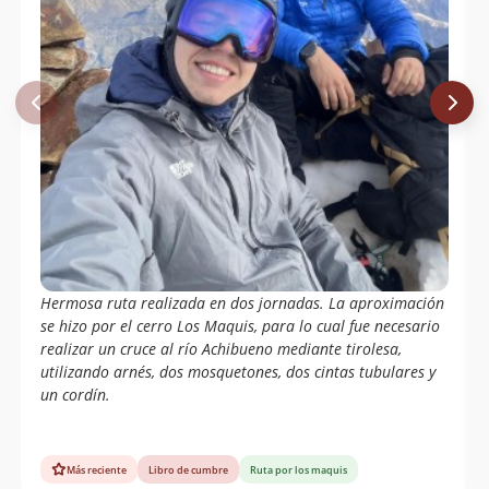
Daniel Meza, Omar Méndez, Francis
Rocha, Raúl Bustos, Maximiliano Ruiz,
Cristian Parada, Julio Freire, Militares
De Montaña Regimiento Los Ángeles
Ismael Mena Valdés
01/05/03
Carlos Andrés Correa Grez
Juan Spiniak
Claudio Mellado, Pedro Cofre.
19/01/95
Wolfgang Förster
04/03/65
Sergio Kunstmann
Hermosa ruta realizada en dos jornadas. La aproximación
se hizo por el cerro Los Maquis, para lo cual fue necesario
realizar un cruce al río Achibueno mediante tirolesa,
utilizando arnés, dos mosquetones, dos cintas tubulares y
un cordín.
Más reciente
Libro de cumbre
Ruta por los maquis