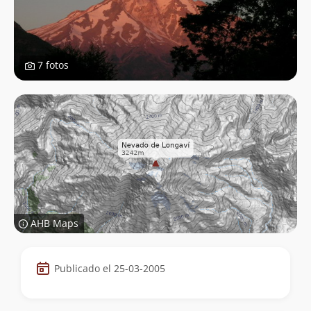
7 fotos
AHB Maps
Datos
Publicado el 25-03-2005
de
la