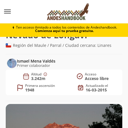
Montaña
Nevado de Longaví
Ten acceso ilimitado a todos los contenidos de Andeshandbook.
Comienza aquí tu prueba gratuita.
(3.242m)
Nevado de Longaví
Región del Maule / Parral / Ciudad cercana: Linares
Ismael Mena Valdés
Primer colaborador
Altitud
Acceso
3.242m
Acceso libre
Primera ascensión
Actualizado el
1948
16-03-2015