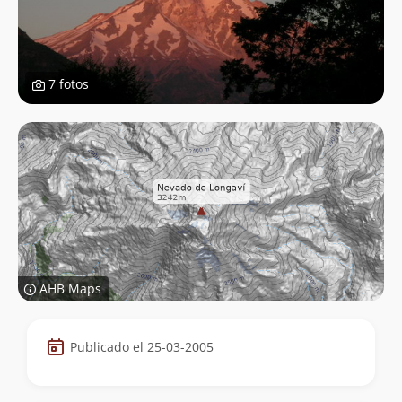
7 fotos
AHB Maps
Datos
Publicado el 25-03-2005
de
la