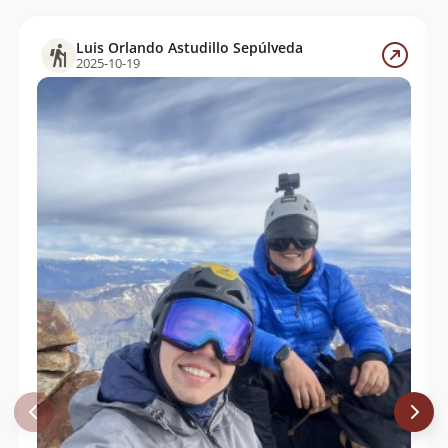
Pamela Vargas, Cesar Cárcamo, Juan
03/11/12
Cárcamo
Luis Orlando Astudillo Sepúlveda
2025-10-19
Erick Troncoso, Marcelo Quezada, Don
02/11/12
Tito, Don Waldo, Prof Marcelo, Y Otros
Felipe González, Paula Salgado
09/04/07
Claudio Mellado, Ruperto Cortes Pedro
28/01/06
Cofre
Felipe Montero Jaramillo, Magdalena
07/01/06
Montero, Felipe Montero Brunner,
Carlos Parada, Quelo Parada, Armando
Montero
Marcelo Urrutia, Manuel Méndez,
05/08/03
Daniel Meza, Omar Méndez, Francis
Rocha, Raúl Bustos, Maximiliano Ruiz,
Cristian Parada, Julio Freire, Militares
De Montaña Regimiento Los Ángeles
Ismael Mena Valdés
01/05/03
Carlos Andrés Correa Grez
Juan Spiniak