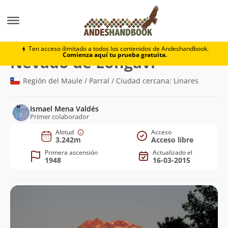
Montaña
Nevado de Longaví
Ten acceso ilimitado a todos los contenidos de Andeshandbook.
Comienza aquí tu prueba gratuita.
(3.242m)
Nevado de Longaví
Región del Maule / Parral / Ciudad cercana: Linares
Ismael Mena Valdés
Primer colaborador
Altitud
Acceso
3.242m
Acceso libre
Primera ascensión
Actualizado el
1948
16-03-2015