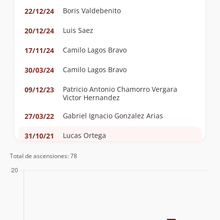
Boris Valdebenito
22/12/24
Luis Saez
20/12/24
Camilo Lagos Bravo
17/11/24
Camilo Lagos Bravo
30/03/24
Patricio Antonio Chamorro Vergara
09/12/23
Victor Hernandez
Gabriel Ignacio Gonzalez Arias
27/03/22
Lucas Ortega
31/10/21
Andrea Campos
31/10/21
Total de ascensiones: 78
Gabriel Ignacio Gonzalez Arias
30/10/21
Nicolas Bustos Cortinez
23/02/21
Gustavo Bustamante Guldman
15/02/21