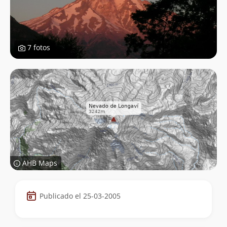
7 fotos
AHB Maps
Datos
Publicado el 25-03-2005
de
la