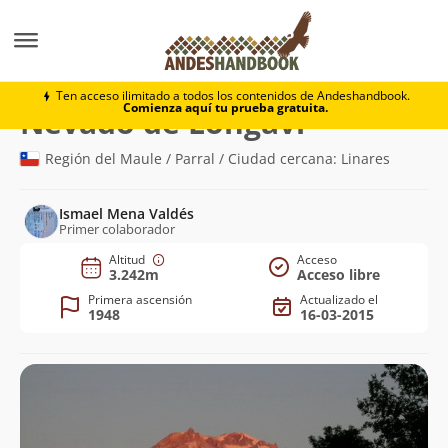
Montaña
Nevado de Longaví
Ten acceso ilimitado a todos los contenidos de Andeshandbook.
Comienza aquí tu prueba gratuita.
(3.242m)
Nevado de Longaví
Región del Maule / Parral / Ciudad cercana: Linares
Ismael Mena Valdés
Primer colaborador
Altitud
Acceso
3.242m
Acceso libre
Primera ascensión
Actualizado el
1948
16-03-2015