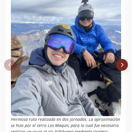
Felipe Montero Jaramillo, Magdalena
07/01/06
Montero, Felipe Montero Brunner,
Carlos Parada, Quelo Parada, Armando
Montero
Marcelo Urrutia, Manuel Méndez,
05/08/03
Daniel Meza, Omar Méndez, Francis
Rocha, Raúl Bustos, Maximiliano Ruiz,
Cristian Parada, Julio Freire, Militares
De Montaña Regimiento Los Ángeles
Ismael Mena Valdés
01/05/03
Carlos Andrés Correa Grez
Juan Spiniak
Claudio Mellado, Pedro Cofre.
19/01/95
Wolfgang Förster
04/03/65
Sergio Kunstmann
Hermosa ruta realizada en dos jornadas. La aproximación
se hizo por el cerro Los Maquis, para lo cual fue necesario
realizar un cruce al río Achibueno mediante tirolesa,