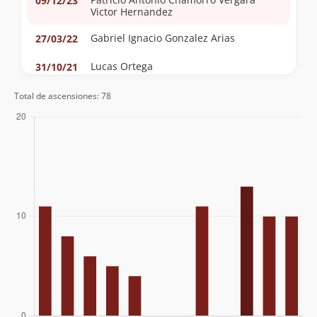
09/12/23
Victor Hernandez
Gabriel Ignacio Gonzalez Arias
27/03/22
Lucas Ortega
31/10/21
Andrea Campos
31/10/21
Total de ascensiones: 78
Gabriel Ignacio Gonzalez Arias
30/10/21
Nicolas Bustos Cortinez
23/02/21
Gustavo Bustamante Guldman
15/02/21
Felipe Vergara
15/12/19
Juan Celis
05/01/19
Derrick Garces
08/12/18
Mauricio Cid
30/04/17