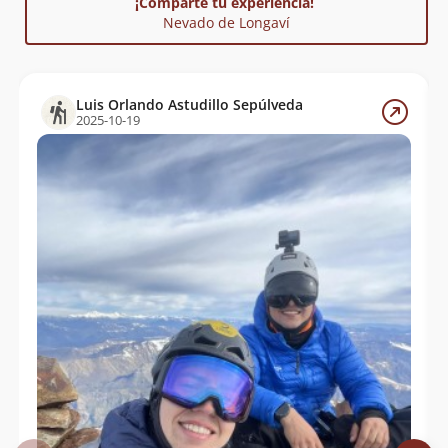
¡Comparte tu experiencia!
Nevado de Longaví
Carlos Vasquez
20/08/13
Pamela Vargas, Cesar Cárcamo, Juan
03/11/12
Cárcamo
Luis Orlando Astudillo Sepúlveda
2025-10-19
Erick Troncoso, Marcelo Quezada, Don
02/11/12
Tito, Don Waldo, Prof Marcelo, Y Otros
Felipe González, Paula Salgado
09/04/07
Claudio Mellado, Ruperto Cortes Pedro
28/01/06
Cofre
Felipe Montero Jaramillo, Magdalena
07/01/06
Montero, Felipe Montero Brunner,
Carlos Parada, Quelo Parada, Armando
Montero
Marcelo Urrutia, Manuel Méndez,
05/08/03
Daniel Meza, Omar Méndez, Francis
Rocha, Raúl Bustos, Maximiliano Ruiz,
Cristian Parada, Julio Freire, Militares
De Montaña Regimiento Los Ángeles