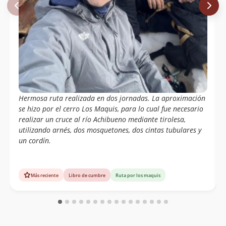
Ismael Mena Valdés
01/05/03
Carlos Andrés Correa Grez
Juan Spiniak
Claudio Mellado, Pedro Cofre.
19/01/95
Wolfgang Förster
04/03/65
Sergio Kunstmann
Hermosa ruta realizada en dos jornadas. La aproximación
se hizo por el cerro Los Maquis, para lo cual fue necesario
realizar un cruce al río Achibueno mediante tirolesa,
utilizando arnés, dos mosquetones, dos cintas tubulares y
un cordín.
Más reciente
Libro de cumbre
Ruta por los maquis