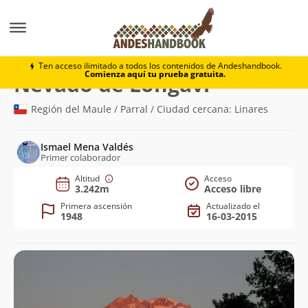
Montaña
Nevado de Longaví
Ten acceso ilimitado a todos los contenidos de Andeshandbook.
Comienza aquí tu prueba gratuita.
(3.242m)
Nevado de Longaví
Región del Maule / Parral / Ciudad cercana: Linares
Ismael Mena Valdés
Primer colaborador
Altitud
Acceso
3.242m
Acceso libre
Primera ascensión
Actualizado el
1948
16-03-2015