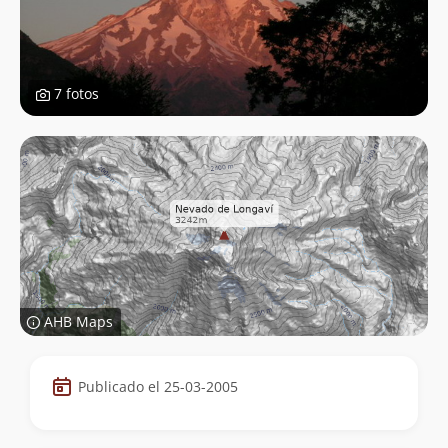
7 fotos
AHB Maps
Datos
Publicado el 25-03-2005
de
la