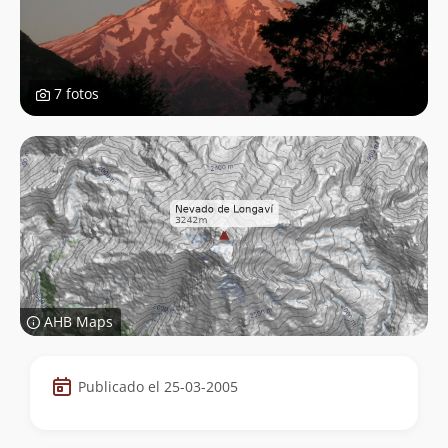
7 fotos
AHB Maps
Datos
Publicado el 25-03-2005
de
la