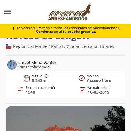
Montaña
Nevado de Longaví
Ten acceso ilimitado a todos los contenidos de Andeshandbook.
Comienza aquí tu prueba gratuita.
(3.242m)
Nevado de Longaví
Región del Maule / Parral / Ciudad cercana: Linares
Ismael Mena Valdés
Primer colaborador
Altitud
Acceso
3.242m
Acceso libre
Primera ascensión
Actualizado el
1948
16-03-2015