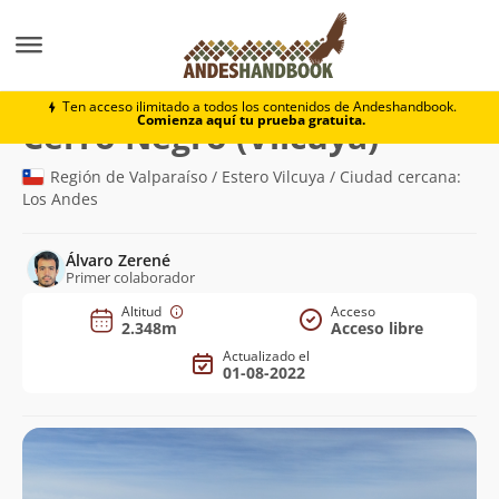
Montaña
Cerro Negro (Vilcuya)
Ten acceso ilimitado a todos los contenidos de Andeshandbook.
Comienza aquí tu prueba gratuita.
(2.348m)
Cerro Negro (Vilcuya)
Región de Valparaíso / Estero Vilcuya / Ciudad cercana:
Los Andes
Álvaro Zerené
Primer colaborador
Altitud
Acceso
2.348m
Acceso libre
Actualizado el
01-08-2022