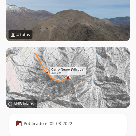
4 fotos
AHB Maps
Datos
Publicado el 02-08-2022
de