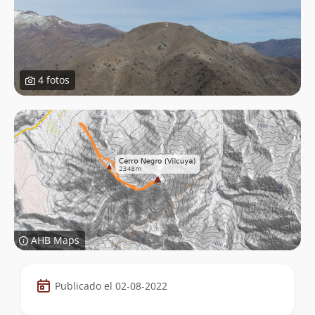
4 fotos
AHB Maps
Datos
Publicado el 02-08-2022
de