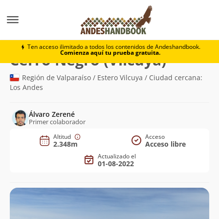
Montaña
Cerro Negro (Vilcuya)
Ten acceso ilimitado a todos los contenidos de Andeshandbook.
Comienza aquí tu prueba gratuita.
(2.348m)
Cerro Negro (Vilcuya)
Región de Valparaíso / Estero Vilcuya / Ciudad cercana:
Los Andes
Álvaro Zerené
Primer colaborador
Altitud
Acceso
2.348m
Acceso libre
Actualizado el
01-08-2022