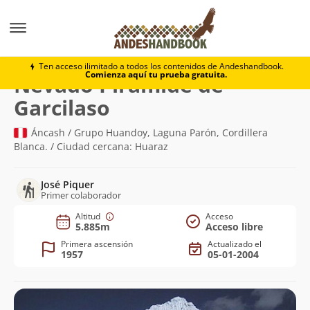
Montaña
Nevado Pirámide de Garcilaso
Ten acceso ilimitado a todos los contenidos de Andeshandbook.
Comienza aquí tu prueba gratuita.
Nevado Pirámide de
(5.885m)
Garcilaso
Áncash / Grupo Huandoy, Laguna Parón, Cordillera
Blanca. / Ciudad cercana: Huaraz
José Piquer
Primer colaborador
Altitud
Acceso
5.885m
Acceso libre
Primera ascensión
Actualizado el
1957
05-01-2004