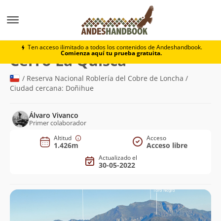
Montaña
Cerro La Quisca
Ten acceso ilimitado a todos los contenidos de Andeshandbook.
Comienza aquí tu prueba gratuita.
(1.426m)
Cerro La Quisca
/ Reserva Nacional Roblería del Cobre de Loncha /
Ciudad cercana: Doñihue
Álvaro Vivanco
Primer colaborador
Altitud
Acceso
1.426m
Acceso libre
Actualizado el
30-05-2022