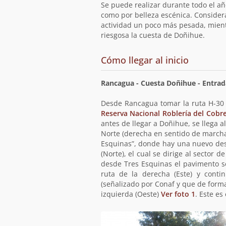
ruta
Se puede realizar durante todo el añ
como por belleza escénica. Considera
actividad un poco más pesada, mientr
riesgosa la cuesta de Doñihue.
de
Cómo llegar al inicio
la
ruta
Rancagua - Cuesta Doñihue - Entrad
Desde Rancagua tomar la ruta H-30 
Reserva Nacional Roblería del Cobr
antes de llegar a Doñihue, se llega a
Norte (derecha en sentido de marcha)
Esquinas”, donde hay una nuevo des
(Norte), el cual se dirige al secto
desde Tres Esquinas el pavimento se
ruta de la derecha (Este) y cont
(señalizado por Conaf y que de forma
izquierda (Oeste)
Ver foto 1
. Este es 