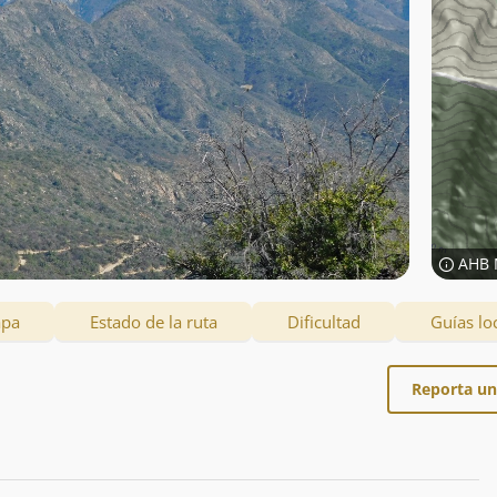
AHB 
apa
Estado de la ruta
Dificultad
Guías lo
Reporta un