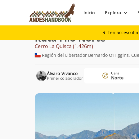
Inicio
Explora
Montaña
Cerro La Quisca
Filo Norte
Ten acceso ili
Ruta Filo Norte
Cerro La Quisca (1.426m)
Región del Libertador Bernardo O'Higgins, Cu
Álvaro Vivanco
Cara
Norte
Primer colaborador