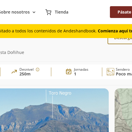
Sobre nosotros
Tienda
Pásate
mitado a todos los contenidos de Andeshandbook.
Comienza aquí tu
Descarga
esta Doñihue
Desnivel
Jornadas
Sendero
250m
1
Poco ma