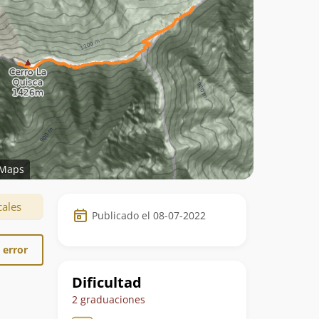
Maps
Datos
cales
Publicado el 08-07-2022
de
la
 error
ruta
Dificultad
2 graduaciones