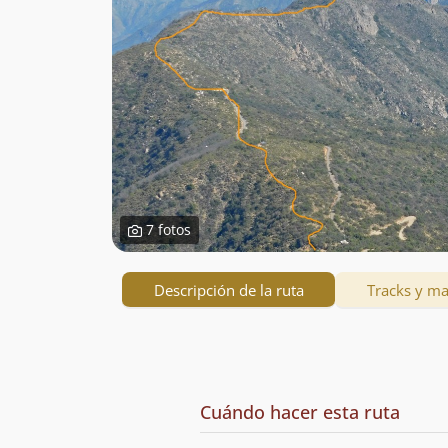
7 fotos
Descripción de la ruta
Tracks y m
Descripción
de
Cuándo hacer esta ruta
la