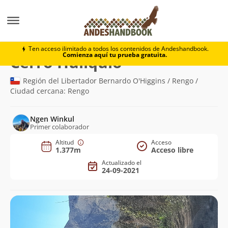
Montaña
Cerro Huilquio
Ten acceso ilimitado a todos los contenidos de Andeshandbook.
Comienza aquí tu prueba gratuita.
(1.377m)
Cerro Huilquio
Región del Libertador Bernardo O'Higgins / Rengo /
Ciudad cercana: Rengo
Ngen Winkul
Primer colaborador
Altitud
Acceso
1.377m
Acceso libre
Actualizado el
24-09-2021