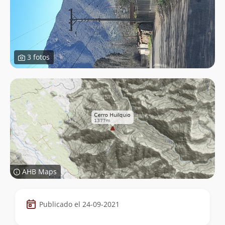
3 fotos
AHB Maps
Datos
Publicado el 24-09-2021
de