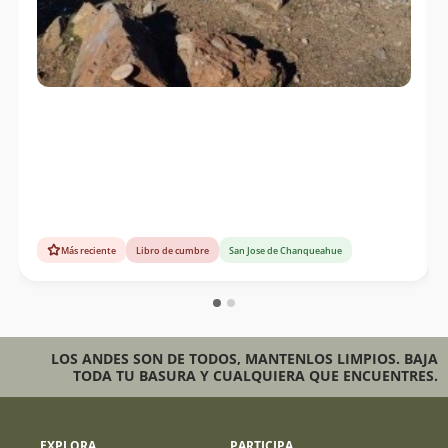
Más reciente
Libro de cumbre
San Jose de Chanqueahue
LOS ANDES SON DE TODOS, MANTENLOS LIMPIOS. BAJA
TODA TU BASURA Y CUALQUIERA QUE ENCUENTRES.
EXPLORA
PARTICIPA