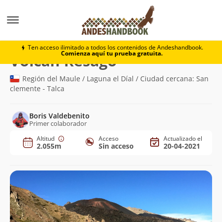
Montaña
Volcán Resago
Ten acceso ilimitado a todos los contenidos de Andeshandbook.
Comienza aquí tu prueba gratuita.
(2.055m)
Volcán Resago
Región del Maule / Laguna el Díal / Ciudad cercana: San
clemente - Talca
Boris Valdebenito
Primer colaborador
Altitud
Acceso
Actualizado el
2.055m
Sin acceso
20-04-2021