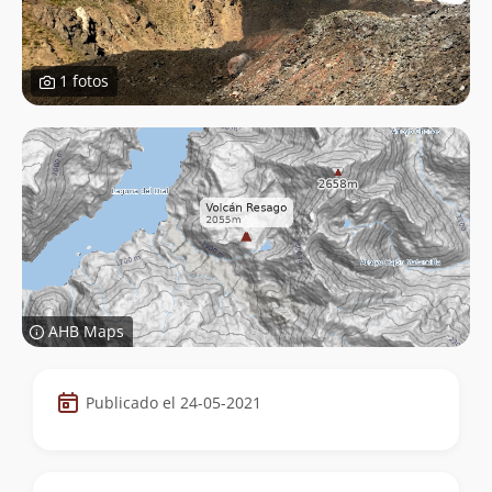
1 fotos
AHB Maps
Datos
Publicado el 24-05-2021
de
la