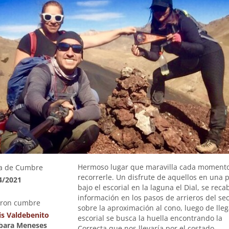
Hermoso lugar que maravilla cada momento
a de Cumbre
recorrerle. Un disfrute de aquellos en una 
4/2021
bajo el escorial en la laguna el Dial, se reca
información en los pasos de arrieros del sec
eron cumbre
sobre la aproximación al cono, luego de lleg
is Valdebenito
escorial se busca la huella encontrando la
rbara Meneses
Correcta que nos llevaría por el costado