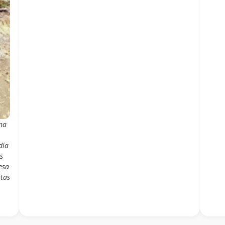
una
día
s
esa
stas