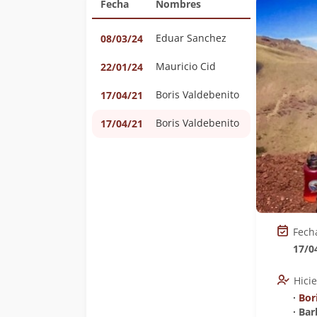
Fecha
Nombres
Eduar Sanchez
08/03/24
Mauricio Cid
22/01/24
Boris Valdebenito
17/04/21
Boris Valdebenito
17/04/21
Fech
17/0
Hici
∙
Bor
∙ Ba