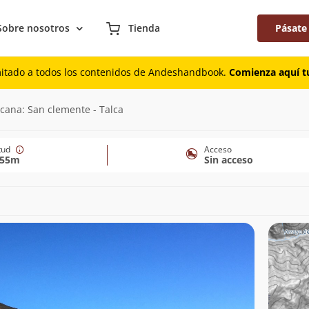
Sobre nosotros
Tienda
Pásate
mitado a todos los contenidos de Andeshandbook.
Comienza aquí tu
rcana: San clemente - Talca
itud
Acceso
055m
Sin acceso