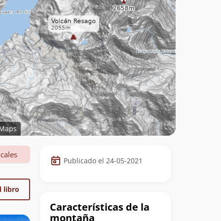
Maps
Datos
cales
Publicado el 24-05-2021
de
la
 libro
cumbre
Características de la
montaña