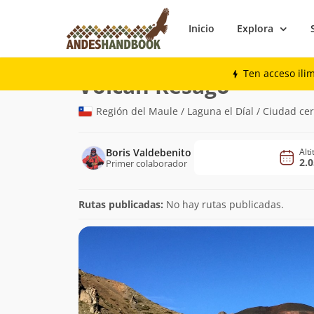
Inicio
Explora
Montaña
Volcán Resago
Ten acceso ili
(2.055m)
Volcán Resago
Región del Maule / Laguna el Díal / Ciudad ce
Boris Valdebenito
Alt
2.
Primer colaborador
Rutas publicadas:
No hay rutas publicadas.