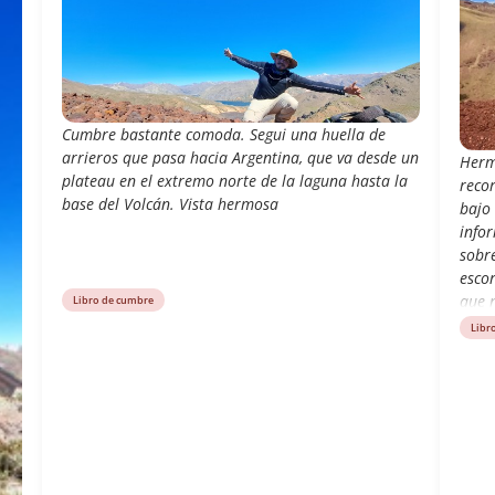
Cumbre bastante comoda. Segui una huella de
arrieros que pasa hacia Argentina, que va desde un
Herm
plateau en el extremo norte de la laguna hasta la
recor
base del Volcán. Vista hermosa
bajo 
infor
sobre
escor
que n
Libro de cumbre
escor
Libr
cono