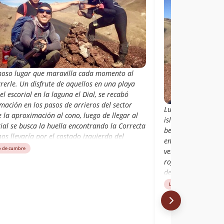
oso lugar que maravilla cada momento al
rerle. Un disfrute de aquellos en una playa
el escorial en la laguna el Dial, se recabó
mación en los pasos de arrieros del sector
Luego de ascender 
 la aproximación al cono, luego de llegar al
isla a pies a la lag
ial se busca la huella encontrando la Correcta
bellas vegas fueró
os llevaría por el costado izquierdo del
entorno, hasta lue
ial pasando por bellas vegas hasta la base del
o de cumbre
ver el cono de gris
.
roji Luego de asce
desde la isla a pies
sus bellas vegas f
Libro de cumbre
entorno, hasta lue
ver el cono de gris
rojizo por la lade