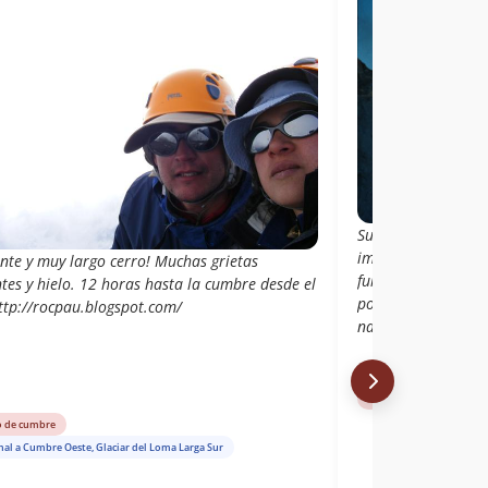
Subimos la cumbre 
impresionados de 
nte y muy largo cerro! Muchas grietas
fuimos a la cumbre
tes y hielo. 12 horas hasta la cumbre desde el
poco más alta, ahí
http://rocpau.blogspot.com/
nadie la subia des
Libro de cumbre
o de cumbre
al a Cumbre Oeste, Glaciar del Loma Larga Sur