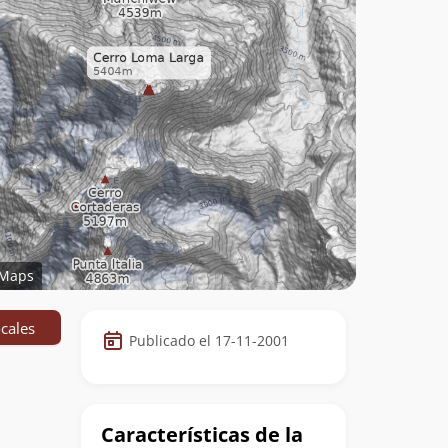
Maps
Datos
cales
Publicado el 17-11-2001
de
la
cumbre
Características de la