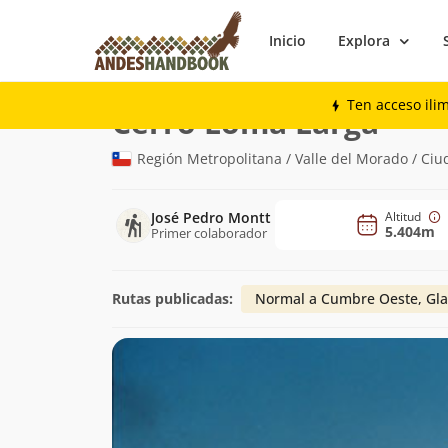
Inicio
Explora
Montaña
Cerro Loma Larga
Ten acceso ili
(5.404m
Cerro Loma Larga
Región Metropolitana / Valle del Morado / Ciu
José Pedro Montt
Altitud
5.404m
Primer colaborador
Rutas publicadas:
Normal a Cumbre Oeste, Gla