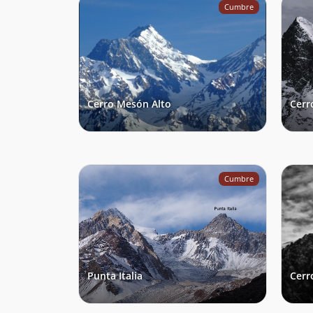
Cumbre
Cerro Mesón Alto
Cerr
Cumbre
Punta Italia
Cerr