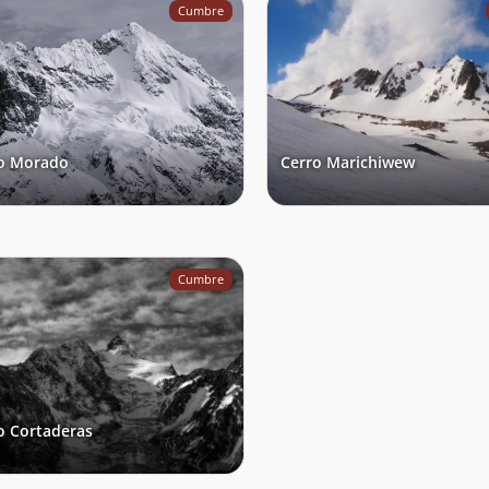
Cumbre
o Morado
Cerro Marichiwew
Cumbre
o Cortaderas