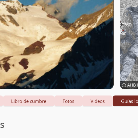
AHB 
Libro de cumbre
Fotos
Videos
Guías lo
es