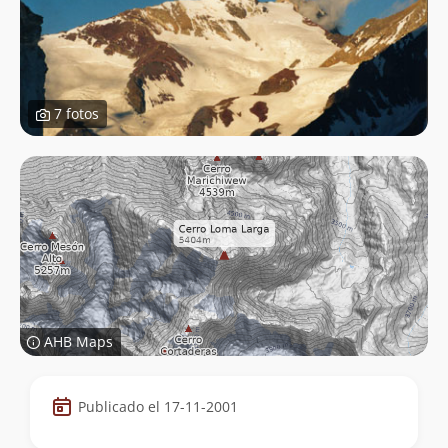
7 fotos
AHB Maps
Datos
Publicado el 17-11-2001
de