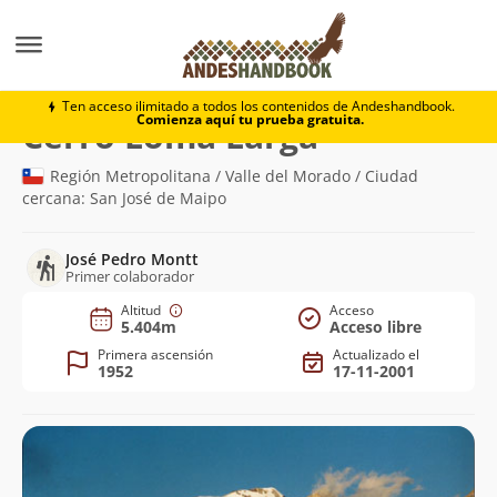
Montaña
Cerro Loma Larga
Ten acceso ilimitado a todos los contenidos de Andeshandbook.
Comienza aquí tu prueba gratuita.
(5.404m)
Cerro Loma Larga
Región Metropolitana / Valle del Morado / Ciudad
cercana: San José de Maipo
José Pedro Montt
Primer colaborador
Altitud
Acceso
5.404m
Acceso libre
Primera ascensión
Actualizado el
1952
17-11-2001