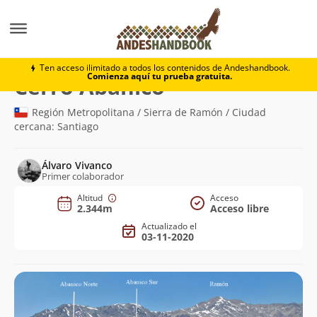
Montaña
Cerro Abanico
Ten acceso ilimitado a todos los contenidos de Andeshandbook.
Comienza aquí tu prueba gratuita.
(2.344m)
Cerro Abanico
Región Metropolitana / Sierra de Ramón / Ciudad
cercana: Santiago
Álvaro Vivanco
Primer colaborador
Altitud
Acceso
2.344m
Acceso libre
Actualizado el
03-11-2020