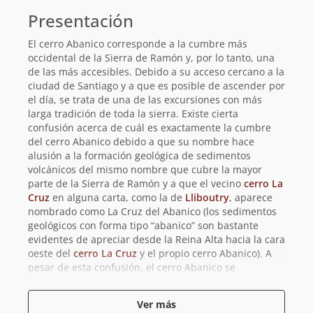
básica
Presentación
El cerro Abanico corresponde a la cumbre más
occidental de la Sierra de Ramón y, por lo tanto, una
de las más accesibles. Debido a su acceso cercano a la
ciudad de Santiago y a que es posible de ascender por
el día, se trata de una de las excursiones con más
larga tradición de toda la sierra. Existe cierta
confusión acerca de cuál es exactamente la cumbre
del cerro Abanico debido a que su nombre hace
alusión a la formación geológica de sedimentos
volcánicos del mismo nombre que cubre la mayor
parte de la Sierra de Ramón y a que el vecino
cerro La
Cruz
en alguna carta, como la de
Lliboutry
, aparece
nombrado como La Cruz del Abanico (los sedimentos
geológicos con forma tipo “abanico” son bastante
evidentes de apreciar desde la Reina Alta hacia la cara
oeste del
cerro La Cruz
y el propio cerro Abanico). A
pesar de esta confusión, el cerro Abanico se
encuentra documentado desde tiempos remotos y ya
aparece en la primera carta de montaña publicada en
Ver más
Chile en 1929 por
Klatt y Fickenscher
. Incluso existen