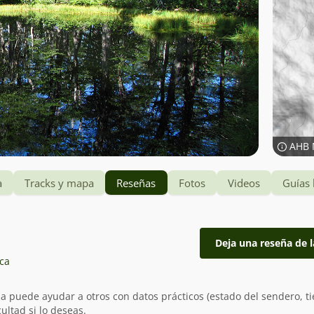
AHB 
a
Tracks y mapa
Reseñas
Fotos
Videos
Guías 
Deja una reseña de l
ica
ia puede ayudar a otros con datos prácticos (estado del sendero, t
ultad si lo deseas.