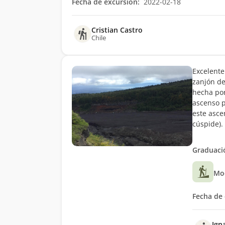
Fecha de excursión:
2022-02-18
Cristian Castro
Chile
Excelente
zanjón de
hecha por
ascenso p
este asce
cúspide).
Graduació
Mo
Fecha de 
Ign