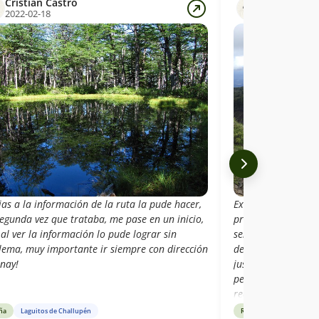
Cristian Castro
Ignacio Avil
2022-02-18
2021-03-11
as a la información de la ruta la pude hacer,
Excelente sendero 
egunda vez que trataba, me pase en un inicio,
precaución a adopt
al ver la información lo pude lograr sin
señalización es def
lema, muy importante ir siempre con dirección
descripción hecha 
inay!
justo antes de las 
pendiente pronunc
realizar en zigzag,
sino por pampa abi
ña
Laguitos de Challupén
Reseña
Laguitos de 