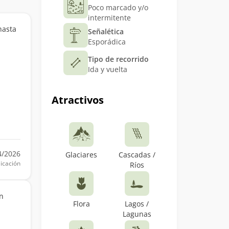
Poco marcado y/o
intermitente
hasta
Señalética
Esporádica
Tipo de recorrido
Ida y vuelta
Atractivos
4/2026
Glaciares
Cascadas /
icación
Ríos
n
Flora
Lagos /
Lagunas