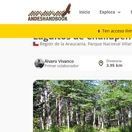
Inicio
Explora
Trekking
Laguitos de Challupén
Ten acceso ili
Ruta
Laguitos de Challupén
de
Región de la Araucanía, Parque Nacional Villar
trekking
Álvaro Vivanco
Distancia
3,95 km
Primer colaborador