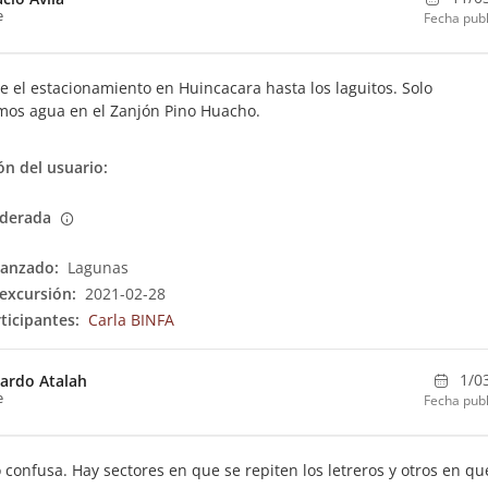
e
Fecha publ
e el estacionamiento en Huincacara hasta los laguitos. Solo
mos agua en el Zanjón Pino Huacho.
n del usuario:
derada
canzado:
Lagunas
excursión:
2021-02-28
ticipantes:
Carla BINFA
1/0
ardo Atalah
e
Fecha publ
 confusa. Hay sectores en que se repiten los letreros y otros en qu