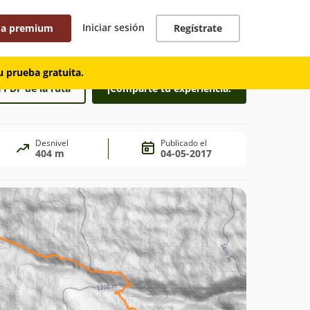
Iniciar sesión
 a premium
Regístrate
 prueba gratuita.
 PDF de la ruta
¡Comparte tu experiencia!
Desnivel
Publicado el
404 m
04-05-2017