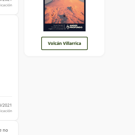
icación
Volcán Villarrica
3/2021
icación
e no