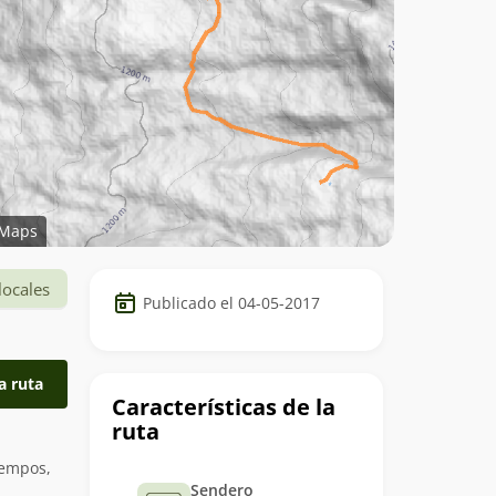
Maps
Datos
locales
Publicado el 04-05-2017
del
trekking
a ruta
Características de la
ruta
iempos,
Sendero