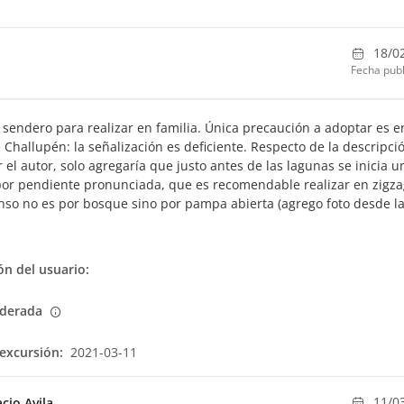
18/0
Fecha publ
 sendero para realizar en familia. Única precaución a adoptar es e
 Challupén: la señalización es deficiente. Respecto de la descripci
 el autor, solo agregaría que justo antes de las lagunas se inicia u
or pendiente pronunciada, que es recomendable realizar en zigza
nso no es por bosque sino por pampa abierta (agrego foto desde l
n del usuario:
derada
excursión:
2021-03-11
11/0
acio Avila