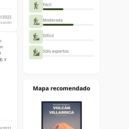
Fácil
2/2022
Moderada
icación
Difícil
n
ón
Sólo expertos
n
g, y
a
Mapa recomendado
3/2021