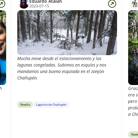
Eduardo Atalah
2023-07-15
Mucha nieve desde el estacionamiento y las
lagunas congeladas. Subimos en esquíes y nos
mandamos una buena esquiada en el zanjón
Challupén.
h
Graci
era s
pero 
Reseña
Laguitos de Challupén
prob
a Ch
Rese