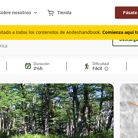
Sobre nosotros
Tienda
Pásate
mitado a todos los contenidos de Andeshandbook.
Comienza aquí tu
Descarga
rica
Duración
Dificultad
2½h
Fácil