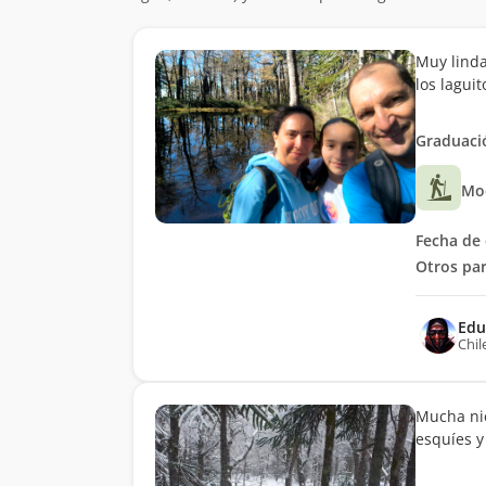
Muy linda
los laguit
Graduació
Mo
Fecha de 
Otros par
Edu
Chil
Mucha nie
esquíes 