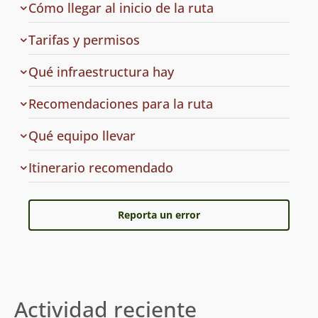
Cómo llegar al inicio de la ruta
de
Tarifas y permisos
acceso
en
Qué infraestructura hay
la
ruta
Recomendaciones para la ruta
a
Qué equipo llevar
la
ruta
Cuál
Itinerario recomendado
es
el
Reporta un error
Actividad reciente