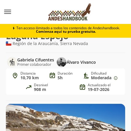
Trekking
Laguna Espejo
Ten acceso ilimitado a todos los contenidos de Andeshandbook.
Comienza aquí tu prueba gratuita.
Ruta
Laguna Espejo
de
Región de la Araucanía, Sierra Nevada
trekking
Gabriela Cifuentes
Álvaro Vivanco
Primer colaborador
Distancia
Duración
Dificultad
10,70 km
5h
Moderada
Desnivel
Actualizado el
908 m
19-07-2026