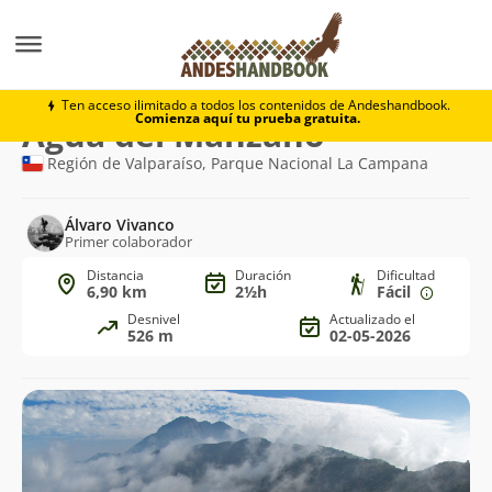
Trekking
Agua del Manzano
Ten acceso ilimitado a todos los contenidos de Andeshandbook.
Comienza aquí tu prueba gratuita.
Ruta
Agua del Manzano
de
Región de Valparaíso, Parque Nacional La Campana
trekking
Álvaro Vivanco
Primer colaborador
Distancia
Duración
Dificultad
6,90 km
2½h
Fácil
Desnivel
Actualizado el
526 m
02-05-2026