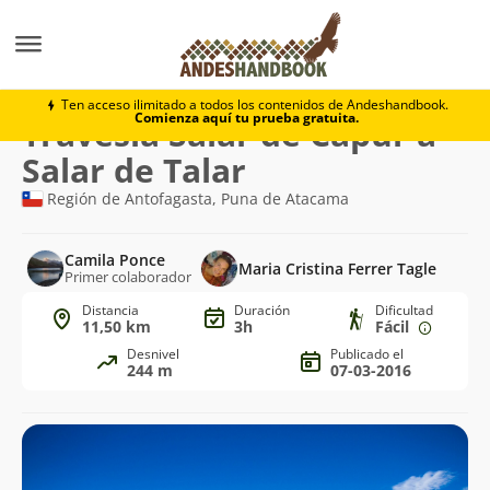
Trekking
Travesía Salar de Capur a Salar de Talar
Ten acceso ilimitado a todos los contenidos de Andeshandbook.
Comienza aquí tu prueba gratuita.
Ruta
Travesía Salar de Capur a
de
Salar de Talar
trekking
Región de Antofagasta, Puna de Atacama
Camila Ponce
Maria Cristina Ferrer Tagle
Primer colaborador
Distancia
Duración
Dificultad
11,50 km
3h
Fácil
Desnivel
Publicado el
244 m
07-03-2016