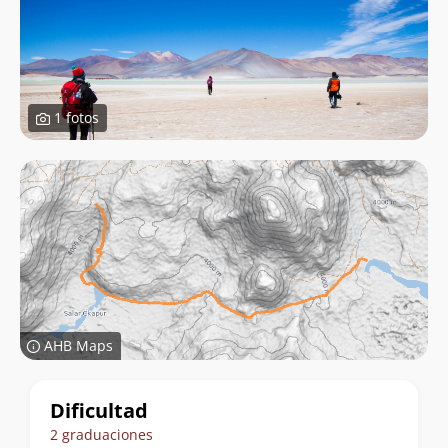
1 fotos
AHB Maps
Datos
Dificultad
del
2 graduaciones