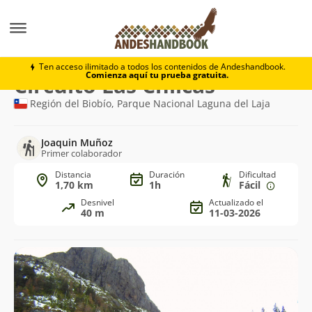
Trekking
Circuito Las Chilcas
Ten acceso ilimitado a todos los contenidos de Andeshandbook.
Comienza aquí tu prueba gratuita.
Ruta
Circuito Las Chilcas
de
Región del Biobío, Parque Nacional Laguna del Laja
trekking
Joaquin Muñoz
Primer colaborador
Distancia
Duración
Dificultad
1,70 km
1h
Fácil
Desnivel
Actualizado el
40 m
11-03-2026