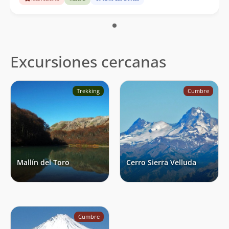
Excursiones cercanas
Trekking
Cumbre
Mallín del Toro
Cerro Sierra Velluda
Cumbre