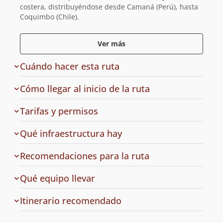
costera, distribuyéndose desde Camaná (Perú), hasta
Coquimbo (Chile).
Ver más
Cuándo hacer esta ruta
Cómo llegar al inicio de la ruta
de
Tarifas y permisos
acceso
en
Qué infraestructura hay
la
ruta
Recomendaciones para la ruta
a
Qué equipo llevar
la
ruta
Cuál
Itinerario recomendado
es
el