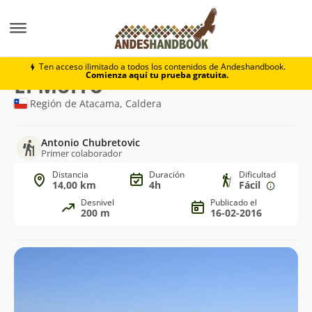
Trekking
El Morro
Ten acceso ilimitado a todos los contenidos de Andeshandbook.
Comienza aquí tu prueba gratuita.
Ruta
El Morro
de
Región de Atacama, Caldera
trekking
Antonio Chubretovic
Primer colaborador
Distancia
Duración
Dificultad
14,00 km
4h
Fácil
Desnivel
Publicado el
200 m
16-02-2016