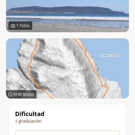
1 fotos
AHB Maps
Datos
Dificultad
del
1 graduación
trekking