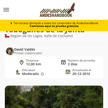
Trekking
Toboganes de la Junta
Ten acceso ilimitado a todos los contenidos de Andeshandbook.
Comienza aquí tu prueba gratuita.
Ruta
Toboganes de la Junta
de
Región de los Lagos, Valle de Cochamó
trekking
David Valdés
Primer colaborador
Distancia
Numero de jornadas
12,00 km
2 días
Dificultad
Actualizado el
Moderada
20-12-2016