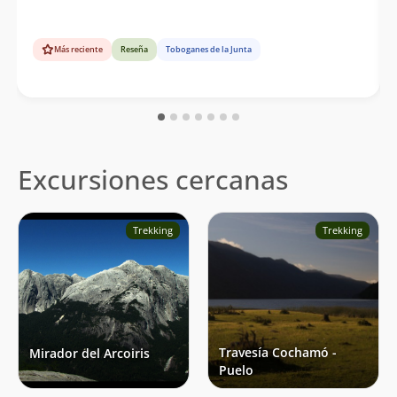
Más reciente
Reseña
Toboganes de la Junta
Excursiones cercanas
Trekking
Trekking
Travesía Cochamó -
Mirador del Arcoiris
Puelo