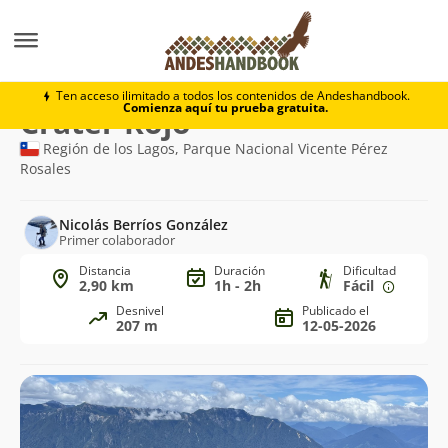
Trekking
Cráter Rojo
Ten acceso ilimitado a todos los contenidos de Andeshandbook.
Comienza aquí tu prueba gratuita.
Ruta
Cráter Rojo
de
Región de los Lagos, Parque Nacional Vicente Pérez
Rosales
trekking
Nicolás Berríos González
Primer colaborador
Distancia
Duración
Dificultad
2,90 km
1h - 2h
Fácil
Desnivel
Publicado el
207 m
12-05-2026