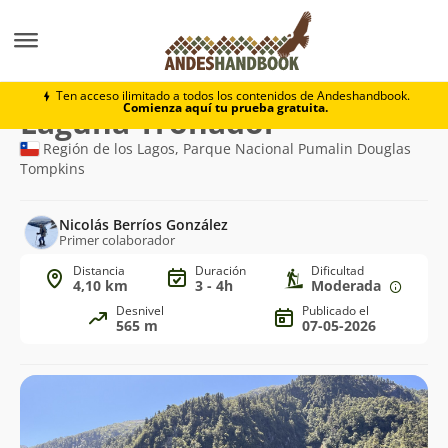
Trekking
Laguna Tronador
Ten acceso ilimitado a todos los contenidos de Andeshandbook.
Comienza aquí tu prueba gratuita.
Ruta
Laguna Tronador
de
Región de los Lagos, Parque Nacional Pumalin Douglas
Tompkins
trekking
Nicolás Berríos González
Primer colaborador
Distancia
Duración
Dificultad
4,10 km
3 - 4h
Moderada
Desnivel
Publicado el
565 m
07-05-2026