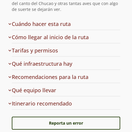
del canto del Chucao y otras tantas aves que con algo
de suerte se dejarán ver.
Cuándo hacer esta ruta
Cómo llegar al inicio de la ruta
de
Tarifas y permisos
acceso
en
Qué infraestructura hay
la
ruta
Recomendaciones para la ruta
a
Qué equipo llevar
la
ruta
Cuál
Itinerario recomendado
es
el
Reporta un error