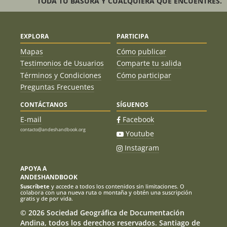
TODA TU BASURA Y CUALQUIERA QUE ENCUENTRES.
EXPLORA
PARTICIPA
Mapas
Cómo publicar
Testimonios de Usuarios
Comparte tu salida
Términos y Condiciones
Cómo participar
Preguntas Frecuentes
CONTÁCTANOS
SÍGUENOS
E-mail
Facebook
contacto@andeshandbook.org
Youtube
Instagram
APOYA A
ANDESHANDBOOK
Suscríbete
y accede a todos los contenidos sin limitaciones. O
colabora con una nueva ruta o montaña y obtén una suscripción
gratis y de por vida.
© 2026 Sociedad Geográfica de Documentación
Andina, todos los derechos reservados. Santiago de