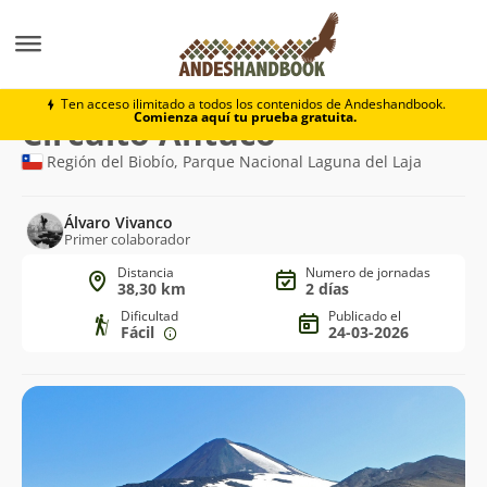
Trekking
Circuito Antuco
Ten acceso ilimitado a todos los contenidos de Andeshandbook.
Comienza aquí tu prueba gratuita.
Ruta
Circuito Antuco
de
Región del Biobío, Parque Nacional Laguna del Laja
trekking
Álvaro Vivanco
Primer colaborador
Distancia
Numero de jornadas
38,30 km
2 días
Dificultad
Publicado el
Fácil
24-03-2026