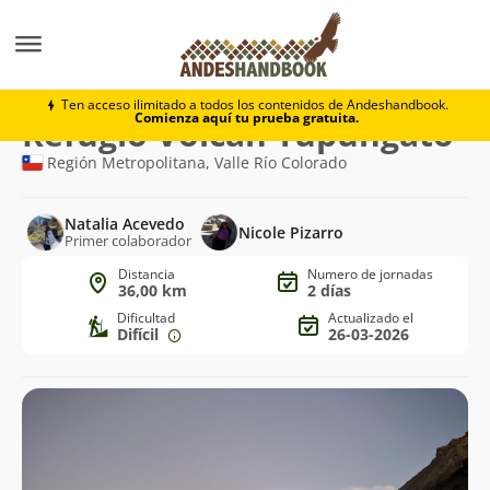
Trekking
Refugio Volcán Tupungato
Ten acceso ilimitado a todos los contenidos de Andeshandbook.
Comienza aquí tu prueba gratuita.
Ruta
Refugio Volcán Tupungato
de
Región Metropolitana, Valle Río Colorado
trekking
Natalia Acevedo
Nicole Pizarro
Primer colaborador
Distancia
Numero de jornadas
36,00 km
2 días
Dificultad
Actualizado el
Difícil
26-03-2026