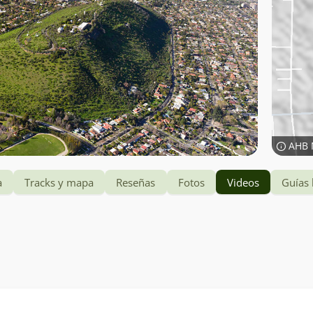
AHB 
a
Tracks y mapa
Reseñas
Fotos
Videos
Guías 