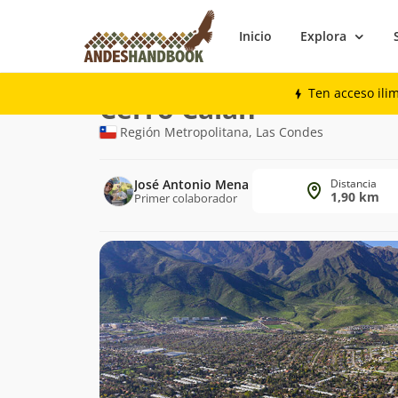
Inicio
Explora
Trekking
Cerro Calán
Ten acceso ili
Ruta
Cerro Calán
de
Región Metropolitana, Las Condes
trekking
José Antonio Mena
Distancia
1,90 km
Primer colaborador