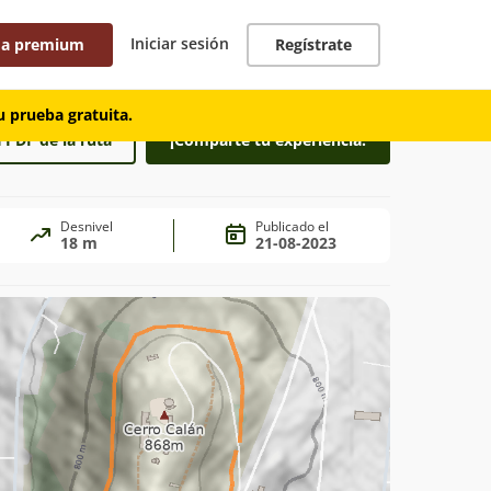
Iniciar sesión
 a premium
Regístrate
 prueba gratuita.
 PDF de la ruta
¡Comparte tu experiencia!
Desnivel
Publicado el
18 m
21-08-2023