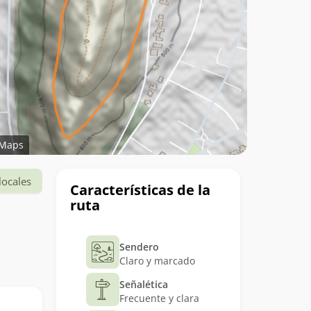
Maps
Datos
locales
Características de la
del
ruta
trekking
Sendero
Claro y marcado
Señalética
Frecuente y clara