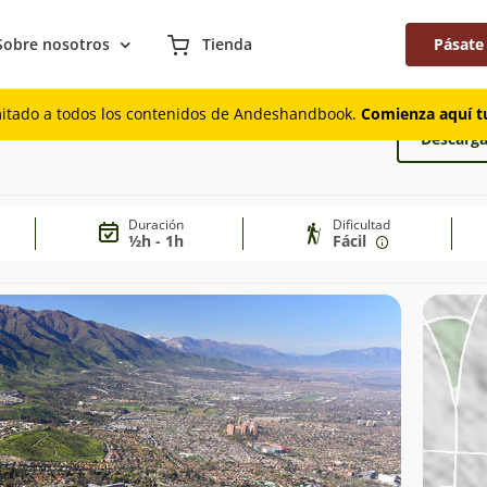
Sobre nosotros
Tienda
Pásate
mitado a todos los contenidos de Andeshandbook.
Comienza aquí tu
Descarga
Duración
Dificultad
½h - 1h
Fácil