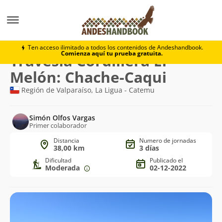
Trekking
Travesía Cordillera El Melón: Chache-Caqui
Ten acceso ilimitado a todos los contenidos de Andeshandbook.
Comienza aquí tu prueba gratuita.
Ruta
Travesía Cordillera El
de
Melón: Chache-Caqui
trekking
Región de Valparaíso, La Ligua - Catemu
Simón Olfos Vargas
Primer colaborador
Distancia
Numero de jornadas
38,00 km
3 días
Dificultad
Publicado el
Moderada
02-12-2022