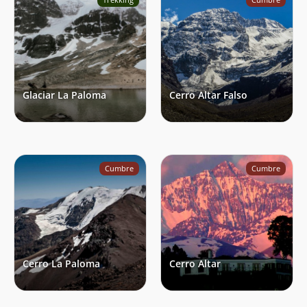
Referencias
Turrel, M. (2019).
El hombre que descifró los
glaciares: Louis Lliboutry
. Ed. Aguas Andinas –
Universidad de Chile, p.291.
Cereceda, F., Ruggeri, M., Vidal, V., Ruiz, L., Fu, J.
(2022).
Understanding the role of anthropogenic
Glaciar La Paloma
Cerro Altar Falso
emissions in glaciers retreat in the central Andes of
Chile
. Environmental Research.Vol. 214, Part 1
Cumbre
Cumbre
Cerro La Paloma
Cerro Altar