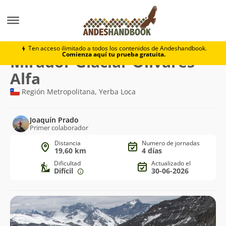
Trekking
Mirador Glaciar Olivares Alfa
Ten acceso ilimitado a todos los contenidos de Andeshandbook.
Comienza aquí tu prueba gratuita.
Ruta
Mirador Glaciar Olivares
de
Alfa
trekking
Región Metropolitana, Yerba Loca
Joaquín Prado
Primer colaborador
Distancia
Numero de jornadas
19,60 km
4 días
Dificultad
Actualizado el
Difícil
30-06-2026