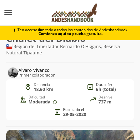
Trekking
Chalet del Diablo
Ten acceso ilimitado a todos los contenidos de Andeshandbook.
Comienza aquí tu prueba gratuita.
Ruta
Chalet del Diablo
de
Región del Libertador Bernardo O'Higgins, Reserva
Natural Tipaume
trekking
Álvaro Vivanco
Primer colaborador
Distancia
Duración
18,60 km
6h (total)
Dificultad
Desnivel
Moderada
737 m
Publicado el
29-05-2020