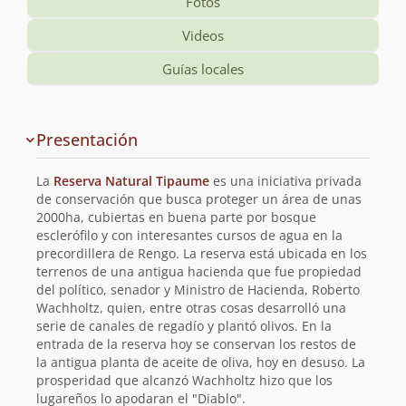
Fotos
Videos
Guías locales
Información
Presentación
y
planificación
La
Reserva Natural Tipaume
es una iniciativa privada
de
de conservación que busca proteger un área de unas
2000ha, cubiertas en buena parte por bosque
la
esclerófilo y con interesantes cursos de agua en la
precordillera de Rengo. La reserva está ubicada en los
ruta
terrenos de una antigua hacienda que fue propiedad
del político, senador y Ministro de Hacienda, Roberto
Wachholtz, quien, entre otras cosas desarrolló una
serie de canales de regadío y plantó olivos. En la
entrada de la reserva hoy se conservan los restos de
la antigua planta de aceite de oliva, hoy en desuso. La
prosperidad que alcanzó Wachholtz hizo que los
lugareños lo apodaran el "Diablo".