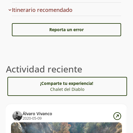
la
ruta
Además de los senderos para recorrer a pie en la
Cuál
Itinerario recomendado
reserva hay rutas para bicicleta y es posible realizar
es
cabalgatas.
el
Reporta un error
Actividad reciente
¡Comparte tu experiencia!
Chalet del Diablo
Álvaro Vivanco
2020-05-09