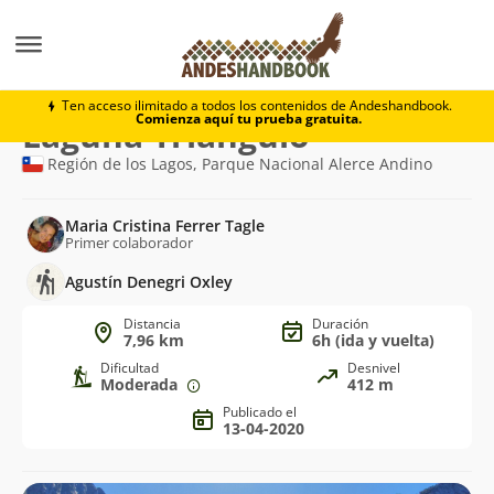
Trekking
Laguna Triángulo
Ten acceso ilimitado a todos los contenidos de Andeshandbook.
Comienza aquí tu prueba gratuita.
Ruta
Laguna Triángulo
de
Región de los Lagos, Parque Nacional Alerce Andino
trekking
Maria Cristina Ferrer Tagle
Primer colaborador
Agustín Denegri Oxley
Distancia
Duración
7,96 km
6h (ida y vuelta)
Dificultad
Desnivel
Moderada
412 m
Publicado el
13-04-2020