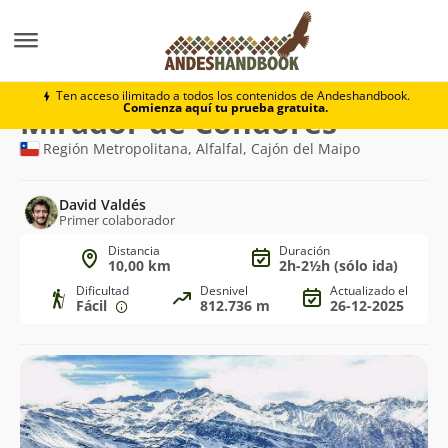
Trekking
Mirador de Cóndores
Ten acceso ilimitado a todos los contenidos de Andeshandbook.
Comienza aquí tu prueba gratuita.
Ruta
Mirador de Cóndores
de
Región Metropolitana, Alfalfal, Cajón del Maipo
trekking
David Valdés
Primer colaborador
Distancia
Duración
10,00 km
2h-2½h (sólo ida)
Dificultad
Desnivel
Actualizado el
Fácil
812.736 m
26-12-2025