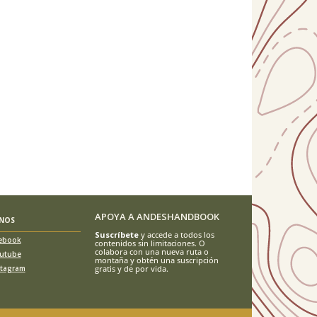
APOYA A ANDESHANDBOOK
ENOS
Suscríbete
y accede a todos los
ebook
contenidos sin limitaciones. O
colabora con una nueva ruta o
utube
montaña y obtén una suscripción
stagram
gratis y de por vida.