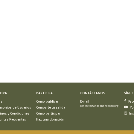
LORA
PARTICIPA
CONTÁCTANOS
SÍGU
as
Como publicar
E-mail
Fac
contacto@andeshandbook.org
imonios de Usuarios
Comparte tu salida
Yo
inos y Condiciones
Cómo participar
In
untas Frecuentes
Haz una donación