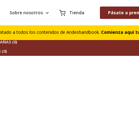
Sobre nosotros
Tienda
Pásate a pre
S (0)
mitado a todos los contenidos de Andeshandbook.
Comienza aquí tu
DORES (0)
ÑAS (0)
 (0)