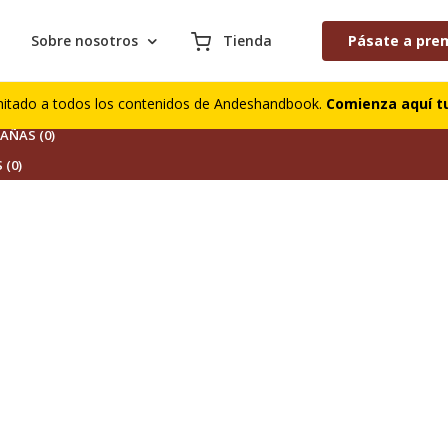
Sobre nosotros
Tienda
Pásate a pre
S (0)
mitado a todos los contenidos de Andeshandbook.
Comienza aquí tu
DORES (0)
ÑAS (0)
 (0)