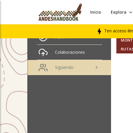
Inicio
Explora
AMIGO
Rodrigo Hevia
Ten acceso ili
SEGUI
Perfil
MONTA
RUTAS
Colaboraciones
Siguiendo