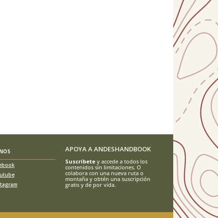
APOYA A ANDESHANDBOOK
ENOS
Suscríbete
y accede a todos los
ebook
contenidos sin limitaciones. O
colabora con una nueva ruta o
utube
montaña y obtén una suscripción
stagram
gratis y de por vida.