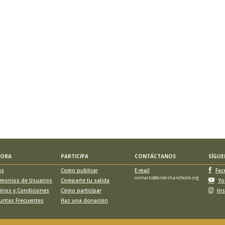
LORA
PARTICIPA
CONTÁCTANOS
SÍGU
as
Como publicar
E-mail
Fac
contacto@andeshandbook.org
imonios de Usuarios
Comparte tu salida
Yo
inos y Condiciones
Cómo participar
In
untas Frecuentes
Haz una donación