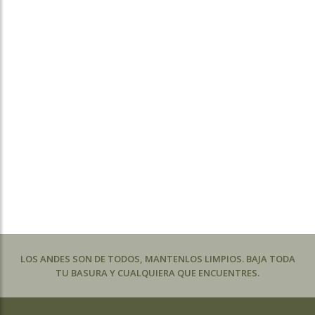
LOS ANDES SON DE TODOS, MANTENLOS LIMPIOS. BAJA TODA
TU BASURA Y CUALQUIERA QUE ENCUENTRES.