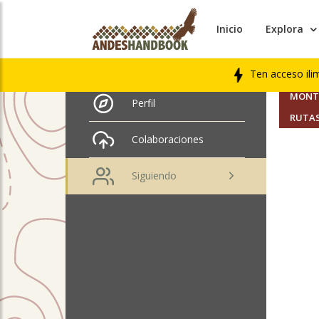
Inicio
Explora
AMIGO
José Miguel Valenzuela
Rendic
Ten acceso ili
SEGUI
MONTA
Perfil
RUTAS
Colaboraciones
Siguiendo