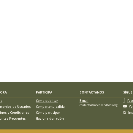
LORA
PARTICIPA
CONTÁCTANOS
SÍGU
as
Como publicar
E-mail
Fac
contacto@andeshandbook.org
imonios de Usuarios
Comparte tu salida
Yo
inos y Condiciones
Cómo participar
In
untas Frecuentes
Haz una donación