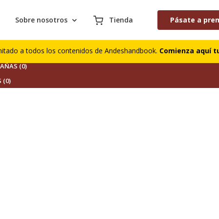
Sobre nosotros
Tienda
Pásate a pre
S (0)
mitado a todos los contenidos de Andeshandbook.
Comienza aquí tu
DORES (0)
ÑAS (0)
 (0)