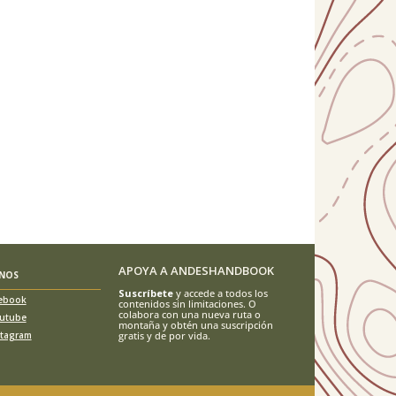
APOYA A ANDESHANDBOOK
ENOS
Suscríbete
y accede a todos los
ebook
contenidos sin limitaciones. O
colabora con una nueva ruta o
utube
montaña y obtén una suscripción
stagram
gratis y de por vida.