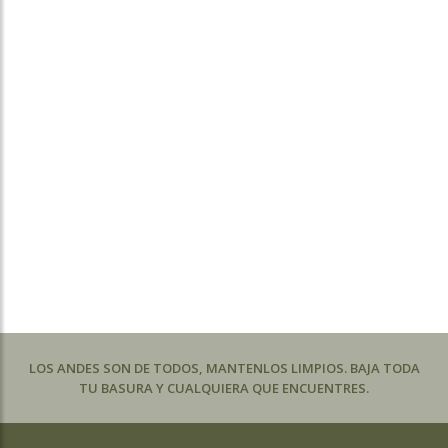
LOS ANDES SON DE TODOS, MANTENLOS LIMPIOS. BAJA TODA
TU BASURA Y CUALQUIERA QUE ENCUENTRES.