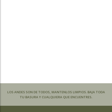
LOS ANDES SON DE TODOS, MANTENLOS LIMPIOS. BAJA TODA
TU BASURA Y CUALQUIERA QUE ENCUENTRES.