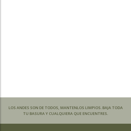
LOS ANDES SON DE TODOS, MANTENLOS LIMPIOS. BAJA TODA
TU BASURA Y CUALQUIERA QUE ENCUENTRES.