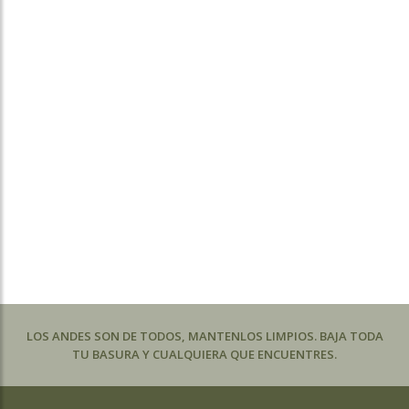
LOS ANDES SON DE TODOS, MANTENLOS LIMPIOS. BAJA TODA
TU BASURA Y CUALQUIERA QUE ENCUENTRES.